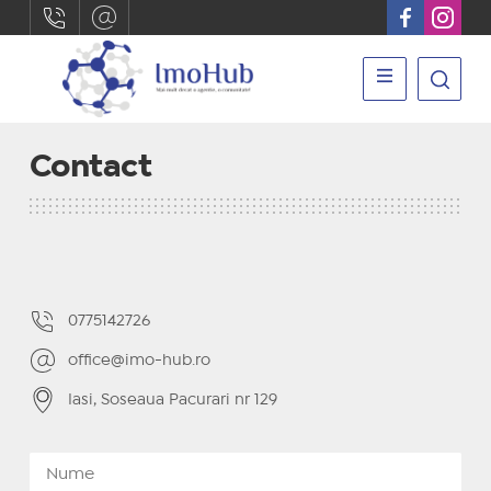
Contact
0775142726
office@imo-hub.ro
Iasi, Soseaua Pacurari nr 129