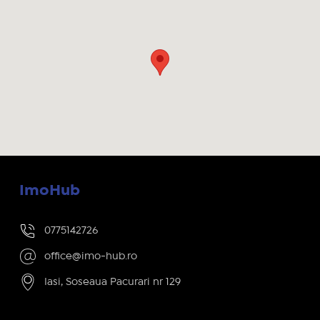
ImoHub
0775142726
office@imo-hub.ro
Iasi, Soseaua Pacurari nr 129