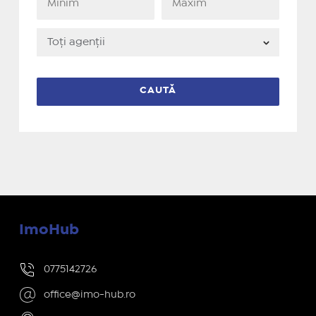
ImoHub
0775142726
office@imo-hub.ro