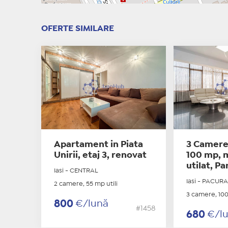
OFERTE SIMILARE
Apartament in Piata
3 Camere,
Unirii, etaj 3, renovat
100 mp, m
utilat, P
Iasi - CENTRAL
Iasi - PACURA
2 camere, 55 mp utili
3 camere, 100
800
€/lună
#1458
680
€/l