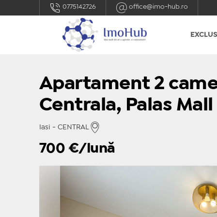
0775142726
office@imo-hub.ro
EXCLUS
Apartament 2 camer
Centrala, Palas Mall
Iasi - CENTRAL
700
€/lună