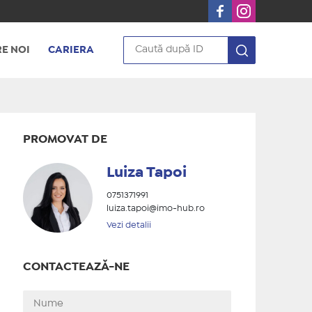
E NOI
CARIERA
PROMOVAT DE
Luiza Tapoi
0751371991
luiza.tapoi@imo-hub.ro
Vezi detalii
CONTACTEAZĂ-NE