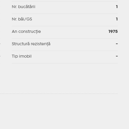
p
Nr. bucătării
1
p
Nr. băi/GS
1
p
An construcție
1975
-
Structură rezistență
-
-
Tip imobil
-