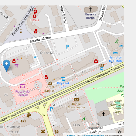
Leaflet
| ©
OpenStreetMap
contributors