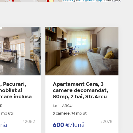
 Pacurari,
Apartament Gara, 3
obilat si
camere decomandat,
arcare inclusa
80mp, 2 bai, Str.Arcu
RI
Iasi - ARCU
 mp utili
3 camere, 74 mp utili
#2082
#2078
ună
600
€/lună