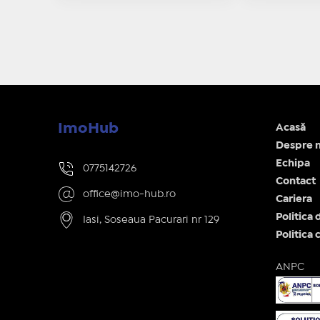
ImoHub
Acasă
Despre n
Echipa
0775142726
Contact
office@imo-hub.ro
Cariera
Politica 
Iasi, Soseaua Pacurari nr 129
Politica 
ANPC