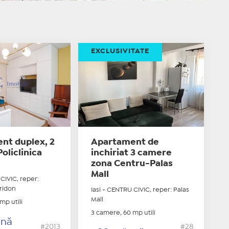
EXCLUSIVITATE
nt duplex, 2
Apartament de
oliclinica
inchiriat 3 camere
zona Centru-Palas
Mall
CIVIC, reper:
iridon
Iasi - CENTRU CIVIC, reper: Palas
Mall
mp utili
3 camere, 60 mp utili
ună
#2013
#28