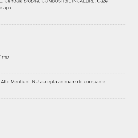
E
: Centrală proprie;
COMBUSTIBIL INCALZIRE
: Gaze
or apa
7 mp
;
Alte Mentiuni
: NU accepta animare de companie