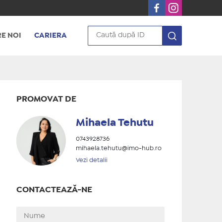
E NOI
CARIERA
PROMOVAT DE
Mihaela Tehutu
0743928736
mihaela.tehutu@imo-hub.ro
Vezi detalii
CONTACTEAZĂ-NE