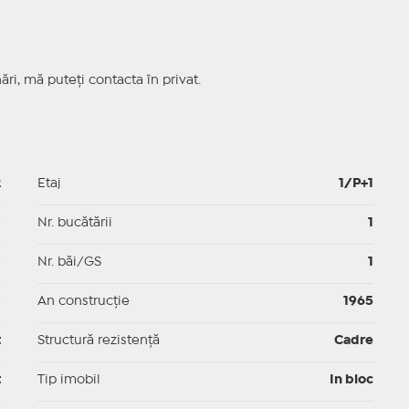
ri, mă puteți contacta în privat.
2
Etaj
1/P+1
p
Nr. bucătării
1
p
Nr. băi/GS
1
p
An construcție
1965
t
Structură rezistență
Cadre
t
Tip imobil
In bloc