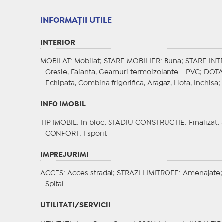
INFORMAŢII UTILE
INTERIOR
MOBILAT
: Mobilat;
STARE MOBILIER
: Buna;
STARE INT
Gresie, Faianta, Geamuri termoizolante - PVC;
DOTA
Echipata, Combina frigorifica, Aragaz, Hota, Inchisa;
INFO IMOBIL
TIP IMOBIL
: In bloc;
STADIU CONSTRUCTIE
: Finalizat;
CONFORT
: I sporit
IMPREJURIMI
ACCES
: Acces stradal;
STRAZI LIMITROFE
: Amenajate
Spital
UTILITATI/SERVICII