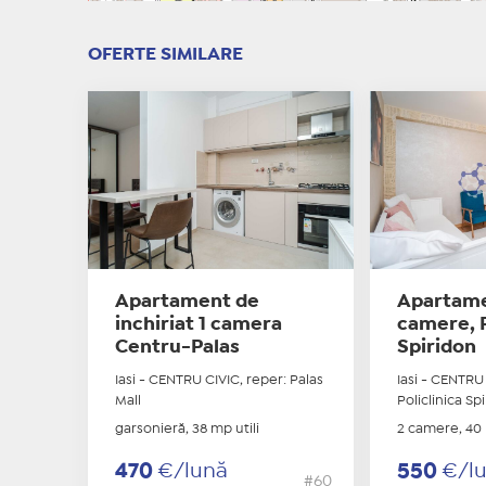
OFERTE SIMILARE
Apartament de
Apartame
inchiriat 1 camera
camere, P
Centru-Palas
Spiridon
Iasi - CENTRU CIVIC, reper: Palas
Iasi - CENTRU 
Mall
Policlinica Sp
garsonieră, 38 mp utili
2 camere, 40 
470
€/lună
550
€/l
#60