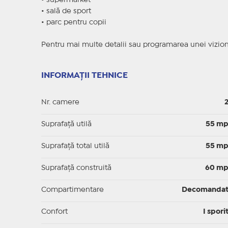
• supermarket
• sală de sport
• parc pentru copii
Pentru mai multe detalii sau programarea unei vizionă
INFORMAȚII TEHNICE
Nr. camere
Suprafaţă utilă
55 m
Suprafaţă total utilă
55 m
Suprafaţă construită
60 m
Compartimentare
Decomanda
Confort
I spori