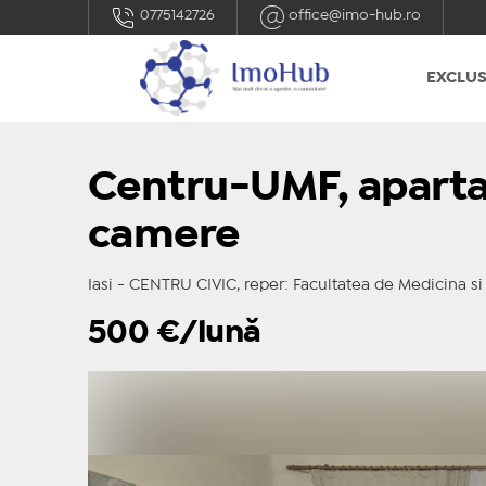
0775142726
office@imo-hub.ro
EXCLUS
Centru-UMF, aparta
camere
Iasi - CENTRU CIVIC, reper: Facultatea de Medicina s
500
€/lună