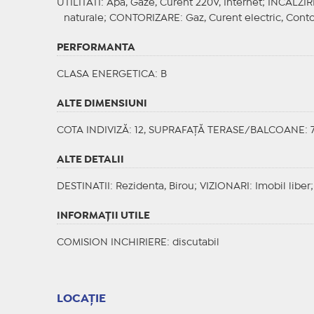
UTILITATI
: Apa, Gaze, Curent 220V, Internet;
INCALZIR
naturale;
CONTORIZARE
: Gaz, Curent electric, Cont
PERFORMANTA
CLASA ENERGETICA
: B
ALTE DIMENSIUNI
COTA INDIVIZĂ: 12, SUPRAFAȚĂ TERASE/BALCOANE: 
ALTE DETALII
DESTINATII
: Rezidenta, Birou;
VIZIONARI
: Imobil liber
INFORMAŢII UTILE
COMISION INCHIRIERE: discutabil
LOCAȚIE