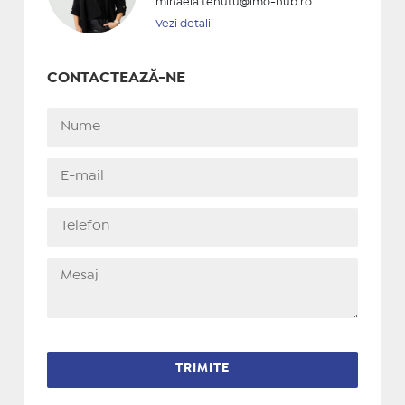
mihaela.tehutu@imo-hub.ro
Vezi detalii
CONTACTEAZĂ-NE