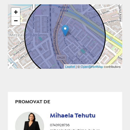
+
−
Leaflet
| ©
OpenStreetMap
contributors
PROMOVAT DE
Mihaela Tehutu
0743928736