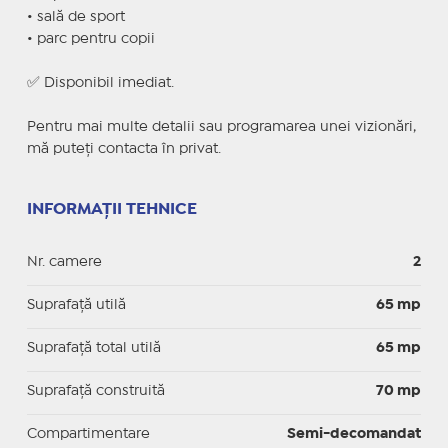
• sală de sport
• parc pentru copii
✅ Disponibil imediat.
Pentru mai multe detalii sau programarea unei vizionări,
mă puteți contacta în privat.
INFORMAȚII TEHNICE
Nr. camere
2
Suprafaţă utilă
65 mp
Suprafaţă total utilă
65 mp
Suprafaţă construită
70 mp
Compartimentare
Semi-decomandat