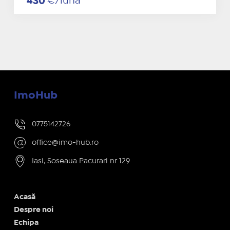
430
€/lună
ImoHub
0775142726
office@imo-hub.ro
Iasi, Soseaua Pacurari nr 129
Acasă
Despre noi
Echipa