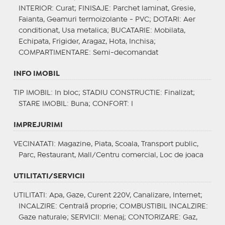
INTERIOR
: Curat;
FINISAJE
: Parchet laminat, Gresie,
Faianta, Geamuri termoizolante - PVC;
DOTARI
: Aer
conditionat, Usa metalica;
BUCATARIE
: Mobilata,
Echipata, Frigider, Aragaz, Hota, Inchisa;
COMPARTIMENTARE
: Semi-decomandat
INFO IMOBIL
TIP IMOBIL
: In bloc;
STADIU CONSTRUCTIE
: Finalizat;
STARE IMOBIL
: Buna;
CONFORT
: I
IMPREJURIMI
VECINATATI
: Magazine, Piata, Scoala, Transport public,
Parc, Restaurant, Mall/Centru comercial, Loc de joaca
UTILITATI/SERVICII
UTILITATI
: Apa, Gaze, Curent 220V, Canalizare, Internet;
INCALZIRE
: Centrală proprie;
COMBUSTIBIL INCALZIRE
:
Gaze naturale;
SERVICII
: Menaj;
CONTORIZARE
: Gaz,