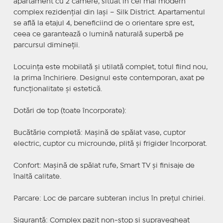
apartament cu 2 camere, situat în cel mai modern
complex rezidențial din Iași – Silk District. Apartamentul
se află la etajul 4, beneficiind de o orientare spre est,
ceea ce garantează o lumină naturală superbă pe
parcursul dimineții.
Locuința este mobilată și utilată complet, totul fiind nou,
la prima închiriere. Designul este contemporan, axat pe
funcționalitate și estetică.
Dotări de top (toate încorporate):
Bucătărie completă: Mașină de spălat vase, cuptor
electric, cuptor cu microunde, plită și frigider încorporat.
Confort: Mașină de spălat rufe, Smart TV și finisaje de
înaltă calitate.
Parcare: Loc de parcare subteran inclus în prețul chiriei.
Siguranță: Complex pazit non-stop și supravegheat