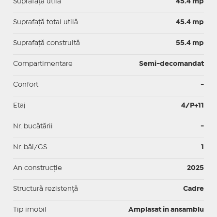
Suprafaţă utilă
45.4 mp
Suprafaţă total utilă
45.4 mp
Suprafaţă construită
55.4 mp
Compartimentare
Semi-decomandat
Confort
-
Etaj
4/P+11
Nr. bucătării
-
Nr. băi/GS
1
An construcție
2025
Structură rezistență
Cadre
Tip imobil
Amplasat in ansamblu