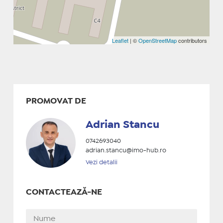
Leaflet
| ©
OpenStreetMap
contributors
PROMOVAT DE
Adrian Stancu
0742693040
adrian.stancu@imo-hub.ro
Vezi detalii
CONTACTEAZĂ-NE