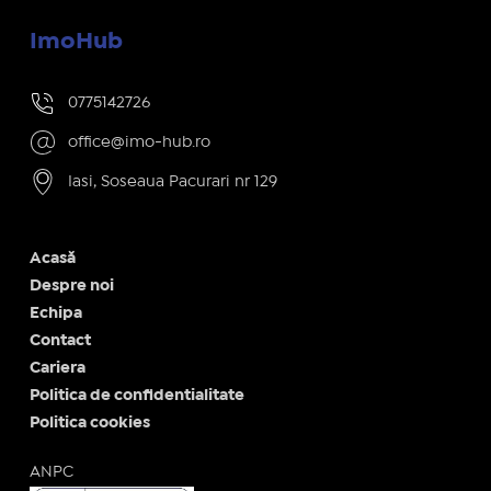
ImoHub
0775142726
office@imo-hub.ro
Iasi, Soseaua Pacurari nr 129
Acasă
Despre noi
Echipa
Contact
Cariera
Politica de confidentialitate
Politica cookies
ANPC