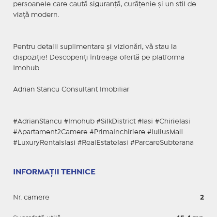
persoanele care caută siguranță, curățenie și un stil de
viață modern.
Pentru detalii suplimentare și vizionări, vă stau la
dispoziție! Descoperiți întreaga ofertă pe platforma
Imohub.
Adrian Stancu Consultant Imobiliar
#AdrianStancu #Imohub #SilkDistrict #Iasi #ChirieIasi
#Apartament2Camere #PrimaInchiriere #IuliusMall
#LuxuryRentalsIasi #RealEstateIasi #ParcareSubterana
INFORMAȚII TEHNICE
Nr. camere
2