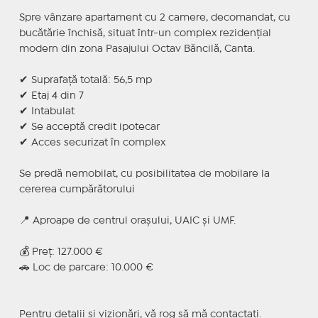
Spre vânzare apartament cu 2 camere, decomandat, cu
bucătărie închisă, situat într-un complex rezidențial
modern din zona Pasajului Octav Băncilă, Canta.
✔ Suprafață totală: 56,5 mp
✔ Etaj 4 din 7
✔ Intabulat
✔ Se acceptă credit ipotecar
✔ Acces securizat în complex
Se predă nemobilat, cu posibilitatea de mobilare la
cererea cumpărătorului
📍 Aproape de centrul orașului, UAIC și UMF.
💰 Preț: 127.000 €
🚗 Loc de parcare: 10.000 €
Pentru detalii și vizionări, vă rog să mă contactați.