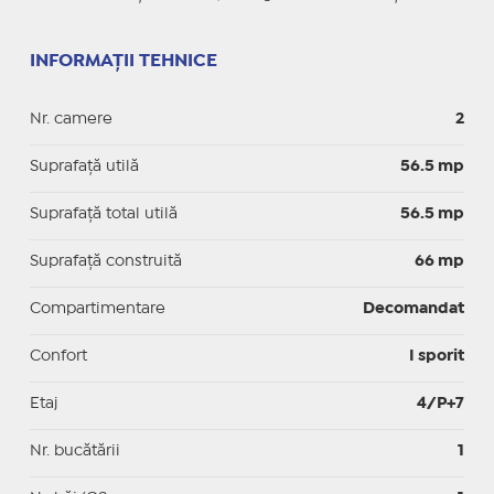
INFORMAȚII TEHNICE
Nr. camere
2
Suprafaţă utilă
56.5 mp
Suprafaţă total utilă
56.5 mp
Suprafaţă construită
66 mp
Compartimentare
Decomandat
Confort
I sporit
Etaj
4/P+7
Nr. bucătării
1