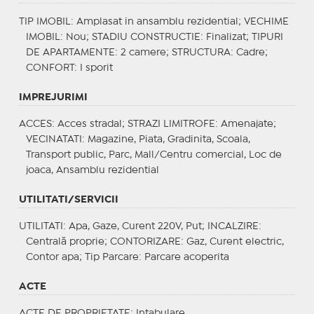
TIP IMOBIL
: Amplasat in ansamblu rezidential;
VECHIME
IMOBIL
: Nou;
STADIU CONSTRUCTIE
: Finalizat;
TIPURI
DE APARTAMENTE
: 2 camere;
STRUCTURA
: Cadre;
CONFORT
: I sporit
IMPREJURIMI
ACCES
: Acces stradal;
STRAZI LIMITROFE
: Amenajate;
VECINATATI
: Magazine, Piata, Gradinita, Scoala,
Transport public, Parc, Mall/Centru comercial, Loc de
joaca, Ansamblu rezidential
UTILITATI/SERVICII
UTILITATI
: Apa, Gaze, Curent 220V, Put;
INCALZIRE
:
Centrală proprie;
CONTORIZARE
: Gaz, Curent electric,
Contor apa;
Tip Parcare
: Parcare acoperita
ACTE
ACTE DE PROPRIETATE
: Intabulare