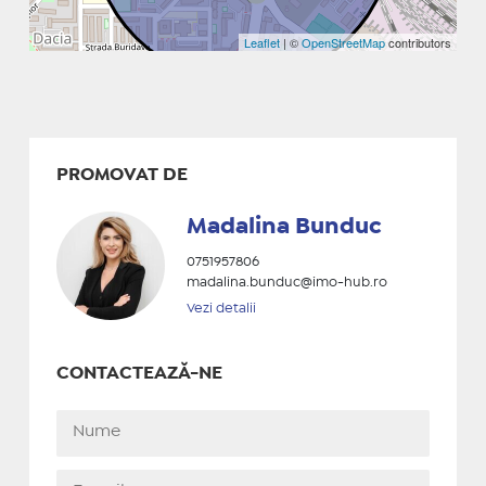
Leaflet
| ©
OpenStreetMap
contributors
PROMOVAT DE
Madalina Bunduc
0751957806
madalina.bunduc@imo-hub.ro
Vezi detalii
CONTACTEAZĂ-NE