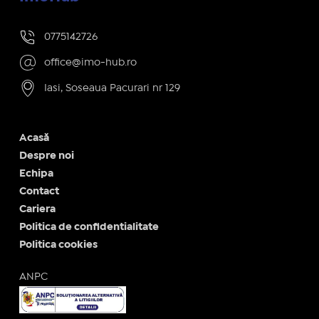
0775142726
office@imo-hub.ro
Iasi, Soseaua Pacurari nr 129
Acasă
Despre noi
Echipa
Contact
Cariera
Politica de confidentialitate
Politica cookies
ANPC