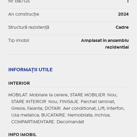
Nr. băi/GS
1
An construcție
2024
Structură rezistență
Cadre
Tip imobil
Amplasat in ansamblu
rezidential
INFORMAŢII UTILE
INTERIOR
MOBILAT
: Mobilare la cerere;
STARE MOBILIER
: Nou;
STARE INTERIOR
: Nou;
FINISAJE
: Parchet laminat,
Gresie, Faianta;
DOTARI
: Aer conditionat, Lift, Interfon,
Usa metalica;
BUCATARIE
: Nemobilata, Inchisa;
COMPARTIMENTARE
: Decomandat
INFO IMOBIL