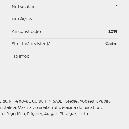
p
Nr. bucătării
1
p
Nr. băi/GS
1
p
An construcție
2019
e
Structură rezistență
Cadre
-
Tip imobil
-
ERIOR
: Renovat, Curat;
FINISAJE
: Gresie, Vopsea lavabila,
a metalica, Masina de spalat rufe, Masina de uscat rufe,
a frigorifica, Frigider, Aragaz, Plita gaz, Hota;