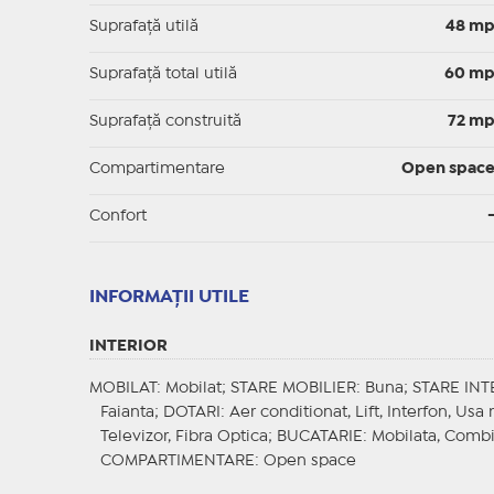
Suprafaţă utilă
48 m
Suprafaţă total utilă
60 m
Suprafaţă construită
72 m
Compartimentare
Open spac
Confort
INFORMAŢII UTILE
INTERIOR
MOBILAT
: Mobilat;
STARE MOBILIER
: Buna;
STARE INT
Faianta;
DOTARI
: Aer conditionat, Lift, Interfon, Us
Televizor, Fibra Optica;
BUCATARIE
: Mobilata, Combin
COMPARTIMENTARE
: Open space