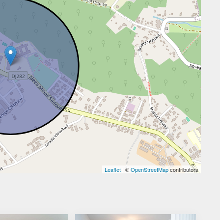
Leaflet
| ©
OpenStreetMap
contributors