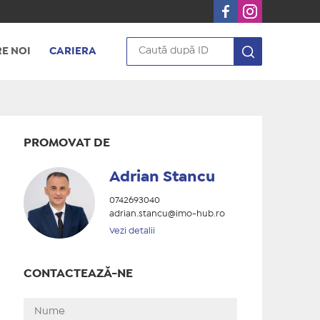
E NOI
CARIERA
PROMOVAT DE
Adrian Stancu
0742693040
adrian.stancu@imo-hub.ro
Vezi detalii
CONTACTEAZĂ-NE