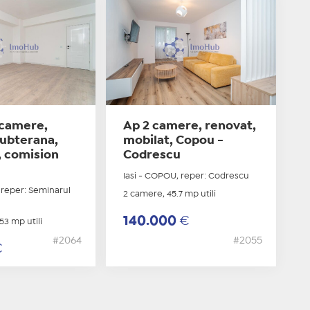
 camere,
Ap 2 camere, renovat,
subterana,
mobilat, Copou -
, comision
Codrescu
Iasi - COPOU, reper: Codrescu
 reper: Seminarul
2 camere, 45.7 mp utili
140.000
€
53 mp utili
#2064
#2055
€