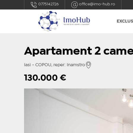
0775142726
office@imo-hub.ro
EXCLUS
Apartament 2 came
Iasi - COPOU, reper: Inamstro
130.000
€