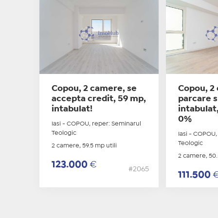
Copou, 2 camere, se
Copou, 2
accepta credit, 59 mp,
parcare 
intabulat!
intabulat
0%
Iasi - COPOU, reper: Seminarul
Teologic
Iasi - COPOU,
Teologic
2 camere, 59.5 mp utili
2 camere, 50.
123.000
€
#2065
111.500