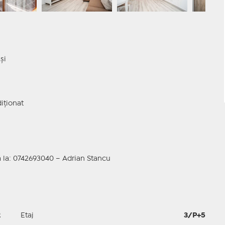
și
iționat
mă la: 0742693040 – Adrian Stancu
2
Etaj
3/P+5