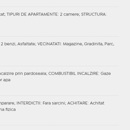
zat;
TIPURI DE APARTAMENTE
: 2 camere;
STRUCTURA
:
 2 benzi, Asfaltate;
VECINATATI
: Magazine, Gradinita, Parc,
Incalzire prin pardoseala;
COMBUSTIBIL INCALZIRE
: Gaze
or apa
mparare;
INTERDICTII
: Fara sarcini;
ACHITARE
: Achitat
na fizica