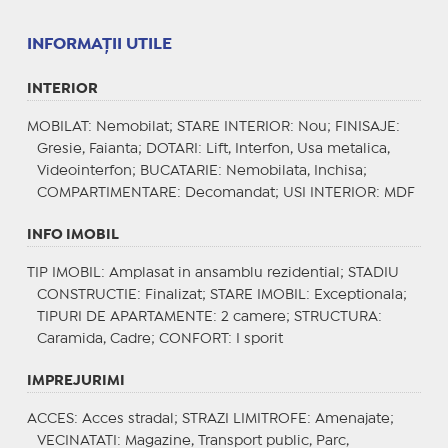
INFORMAŢII UTILE
INTERIOR
MOBILAT
: Nemobilat;
STARE INTERIOR
: Nou;
FINISAJE
:
Gresie, Faianta;
DOTARI
: Lift, Interfon, Usa metalica,
Videointerfon;
BUCATARIE
: Nemobilata, Inchisa;
COMPARTIMENTARE
: Decomandat;
USI INTERIOR
: MDF
INFO IMOBIL
TIP IMOBIL
: Amplasat in ansamblu rezidential;
STADIU
CONSTRUCTIE
: Finalizat;
STARE IMOBIL
: Exceptionala;
TIPURI DE APARTAMENTE
: 2 camere;
STRUCTURA
:
Caramida, Cadre;
CONFORT
: I sporit
IMPREJURIMI
ACCES
: Acces stradal;
STRAZI LIMITROFE
: Amenajate;
VECINATATI
: Magazine, Transport public, Parc,