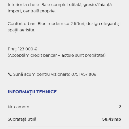
Interior la cheie: Baie complet utilată, gresie/faianță
import, centrală proprie.
Confort urban: Bloc modern cu 2 lifturi, design elegant și
spații aerisite.
Preț: 123 000 €
(Acceptăm credit bancar – actele sunt pregătite!)
📞 Sună acum pentru vizionare: 0751 957 806
INFORMAȚII TEHNICE
Nr. camere
2
Suprafaţă utilă
58.43 mp