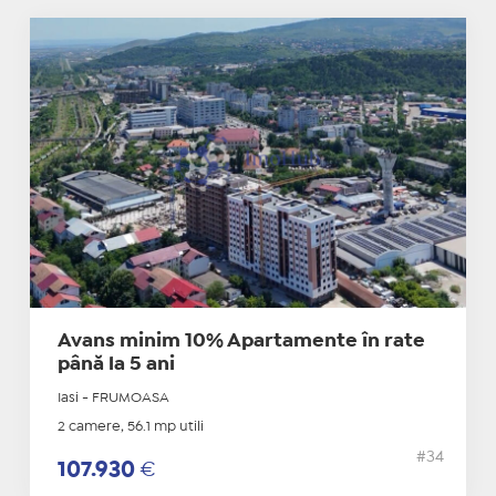
Avans minim 10% Apartamente în rate
până la 5 ani
Iasi - FRUMOASA
2 camere, 56.1 mp utili
#34
107.930
€