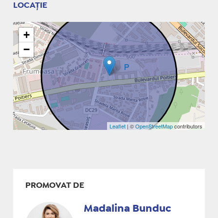
LOCAȚIE
+
−
Leaflet
| ©
OpenStreetMap
contributors
PROMOVAT DE
Madalina Bunduc