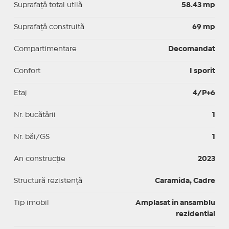
Suprafaţă total utilă
58.43 mp
Suprafaţă construită
69 mp
Compartimentare
Decomandat
Confort
I sporit
Etaj
4/P+6
Nr. bucătării
1
Nr. băi/GS
1
An construcție
2023
Structură rezistență
Caramida, Cadre
Tip imobil
Amplasat in ansamblu
rezidential