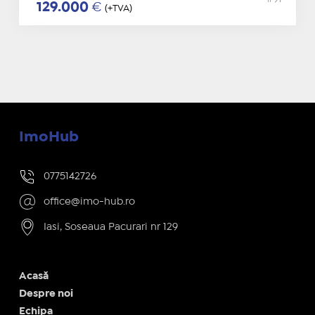
129.000
€
(+TVA)
ImoHub
0775142726
office@imo-hub.ro
Iasi, Soseaua Pacurari nr 129
Acasă
Despre noi
Echipa