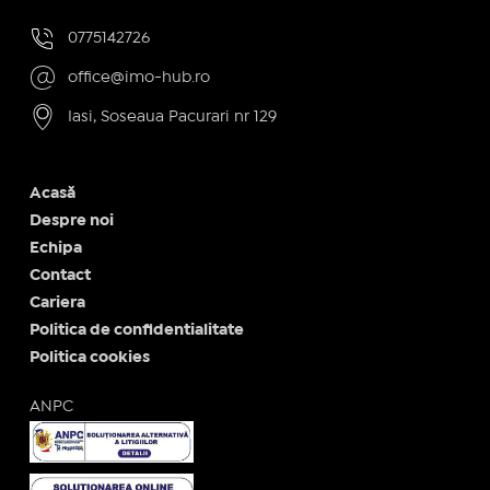
0775142726
office@imo-hub.ro
Iasi, Soseaua Pacurari nr 129
Acasă
Despre noi
Echipa
Contact
Cariera
Politica de confidentialitate
Politica cookies
ANPC