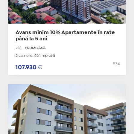
Avans minim 10% Apartamente în rate
până la 5 ani
Iasi - FRUMOASA
2 camere, 56.1 mp utili
#34
107.930
€