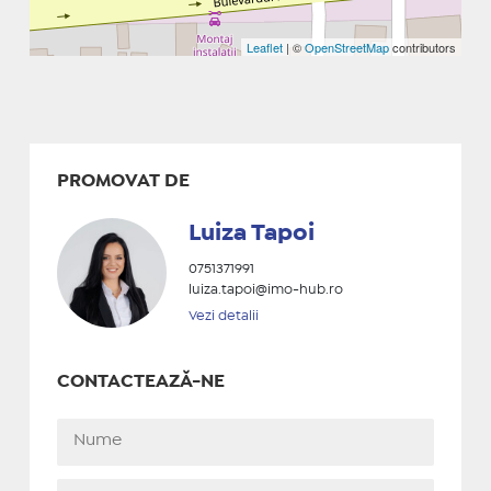
Leaflet
| ©
OpenStreetMap
contributors
PROMOVAT DE
Luiza Tapoi
0751371991
luiza.tapoi@imo-hub.ro
Vezi detalii
CONTACTEAZĂ-NE