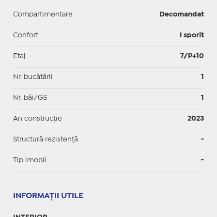
Compartimentare
Decomandat
Confort
I sporit
Etaj
7/P+10
Nr. bucătării
1
Nr. băi/GS
1
An construcție
2023
Structură rezistență
-
Tip imobil
-
INFORMAŢII UTILE