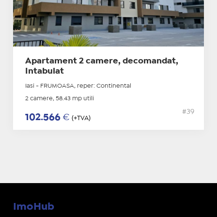
Apartament 2 camere, decomandat,
Intabulat
Iasi - FRUMOASA, reper: Continental
2 camere, 58.43 mp utili
#39
102.566
€
(+TVA)
ImoHub