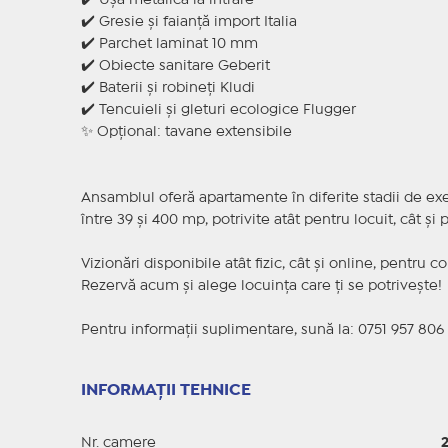
✔️ Ușă metalică la intrare
✔️ Gresie și faianță import Italia
✔️ Parchet laminat 10 mm
✔️ Obiecte sanitare Geberit
✔️ Baterii și robineți Kludi
✔️ Tencuieli și gleturi ecologice Flugger
✨ Opțional: tavane extensibile
Ansamblul oferă apartamente în diferite stadii de exec
între 39 și 400 mp, potrivite atât pentru locuit, cât și p
Vizionări disponibile atât fizic, cât și online, pentru c
Rezervă acum și alege locuința care ți se potrivește!
Pentru informații suplimentare, sună la: 0751 957 806
INFORMAȚII TEHNICE
Nr. camere