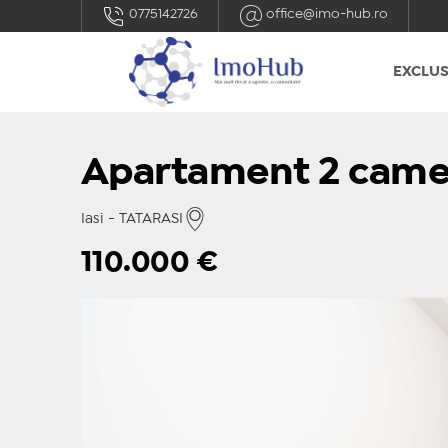
0775142726
office@imo-hub.ro
EXCLUS
Apartament 2 camer
Iasi - TATARASI
110.000
€