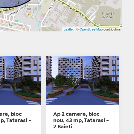
Leaflet
| ©
OpenStreetMap
contributors
ere, bloc
Ap 2 camere, bloc
p, Tatarasi -
nou, 43 mp, Tatarasi -
2 Baieti