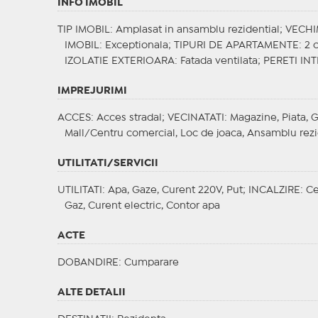
INFO IMOBIL
TIP IMOBIL
: Amplasat in ansamblu rezidential;
VECHI
IMOBIL
: Exceptionala;
TIPURI DE APARTAMENTE
: 2
IZOLATIE EXTERIOARA
: Fatada ventilata;
PERETI INT
IMPREJURIMI
ACCES
: Acces stradal;
VECINATATI
: Magazine, Piata, G
Mall/Centru comercial, Loc de joaca, Ansamblu rezid
UTILITATI/SERVICII
UTILITATI
: Apa, Gaze, Curent 220V, Put;
INCALZIRE
: C
Gaz, Curent electric, Contor apa
ACTE
DOBANDIRE
: Cumparare
ALTE DETALII