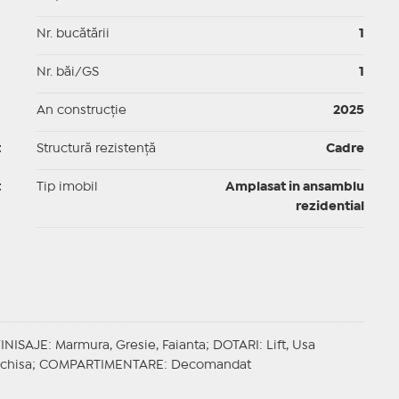
p
Nr. bucătării
1
p
Nr. băi/GS
1
p
An construcție
2025
t
Structură rezistență
Cadre
t
Tip imobil
Amplasat in ansamblu
rezidential
FINISAJE
: Marmura, Gresie, Faianta;
DOTARI
: Lift, Usa
nchisa;
COMPARTIMENTARE
: Decomandat