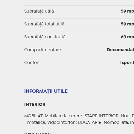
Suprafaţă utilă
59 m
Suprafaţă total utilă
59 m
Suprafaţă construită
69 m
Compartimentare
Decomanda
Confort
I spori
INFORMAŢII UTILE
INTERIOR
MOBILAT
: Mobilare la cerere;
STARE INTERIOR
: Nou;
metalica, Videointerfon;
BUCATARIE
: Nemobilata, I