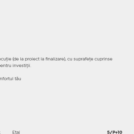
uție (de la proiect la finalizare), cu suprafețe cuprinse
entru investiții.
onfortul tău
2
Etaj
5/P+10