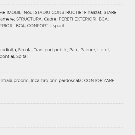
ME IMOBIL
: Nou;
STADIU CONSTRUCTIE
: Finalizat;
STARE
 camere;
STRUCTURA
: Cadre;
PERETI EXTERIORI
: BCA;
ERIORI
: BCA;
CONFORT
: I sporit
radinita, Scoala, Transport public, Parc, Padure, Hotel,
ential, Spital
entrală proprie, Incalzire prin pardoseala;
CONTORIZARE
: