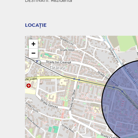
DESTINATII
: Rezidenta
LOCAȚIE
+
−