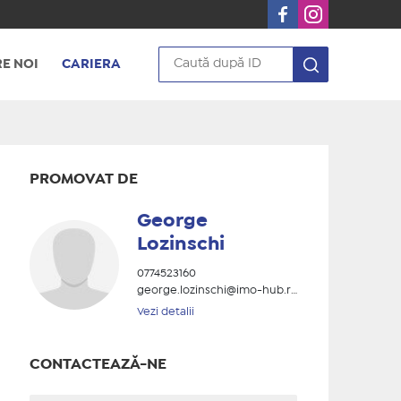
E NOI
CARIERA
PROMOVAT DE
George
Lozinschi
0774523160
george.lozinschi@imo-hub.ro
Vezi detalii
CONTACTEAZĂ-NE