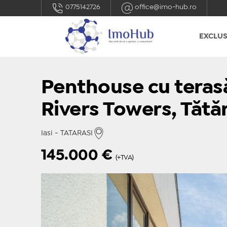
0775142726
office@imo-hub.ro
EXCLUS
Penthouse cu teras
Rivers Towers, Tătăra
Iasi - TATARASI
145.000
€
(+TVA)