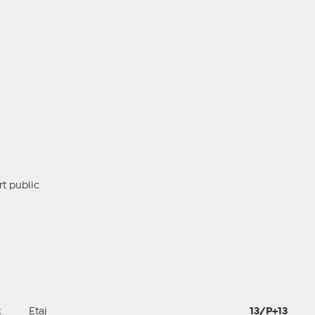
rt public
2
Etaj
13/P+13