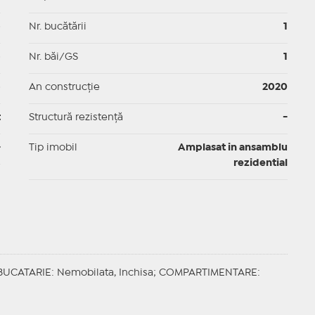
p
Nr. bucătării
1
p
Nr. băi/GS
1
p
An construcție
2020
t
Structură rezistență
-
-
Tip imobil
Amplasat in ansamblu
rezidential
BUCATARIE
: Nemobilata, Inchisa;
COMPARTIMENTARE
: