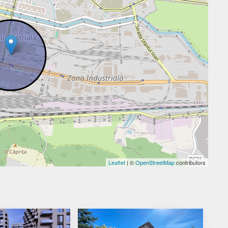
Leaflet
| ©
OpenStreetMap
contributors