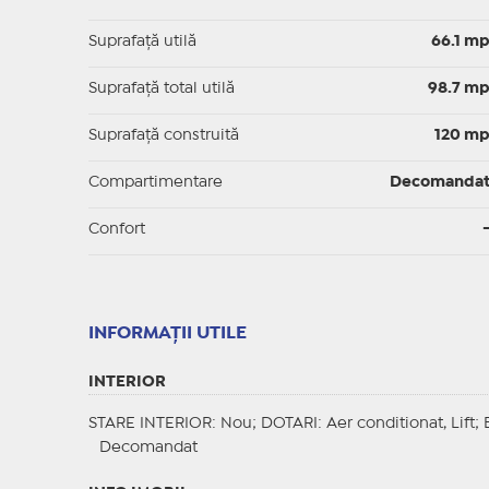
Suprafaţă utilă
66.1 m
Suprafaţă total utilă
98.7 m
Suprafaţă construită
120 m
Compartimentare
Decomanda
Confort
INFORMAŢII UTILE
INTERIOR
STARE INTERIOR
: Nou;
DOTARI
: Aer conditionat, Lift;
Decomandat