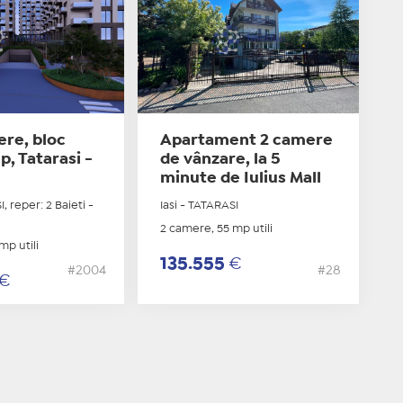
ere, bloc
Apartament 2 camere
p, Tatarasi -
de vânzare, la 5
minute de Iulius Mall
I, reper: 2 Baieti -
Iasi - TATARASI
2 camere, 55 mp utili
mp utili
135.555
€
#2004
#28
€