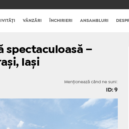
IVITĂȚI
VÂNZĂRI
ÎNCHIRIERI
ANSAMBLURI
DESPR
ă spectaculoasă –
și, Iași
Menționează când ne suni:
ID: 9