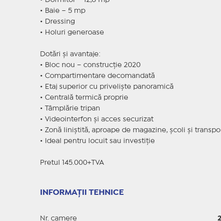
• Dormitor – 12,8 mp
• Baie – 5 mp
• Dressing
• Holuri generoase
Dotări și avantaje:
• Bloc nou – construcție 2020
• Compartimentare decomandată
• Etaj superior cu priveliște panoramică
• Centrală termică proprie
• Tâmplărie tripan
• Videointerfon și acces securizat
• Zonă liniștită, aproape de magazine, școli și transpo
• Ideal pentru locuit sau investiție
Pretul 145.000+TVA
INFORMAȚII TEHNICE
Nr. camere