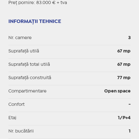
Preț pornire: 83.000 € + tva
INFORMAȚII TEHNICE
Nr. camere
3
Suprafaţă utilă
67 mp
Suprafaţă total utilă
67 mp
Suprafaţă construită
77 mp
Compartimentare
Open space
Confort
-
Etaj
1/P+4
Nr. bucătării
1