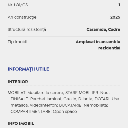
Nr. băi/GS
1
An construcție
2025
Structură rezistență
Caramida, Cadre
Tip imobil
Amplasat in ansamblu
rezidential
INFORMAŢII UTILE
INTERIOR
MOBILAT
: Mobilare la cerere;
STARE MOBILIER
: Nou;
FINISAJE
: Parchet laminat, Gresie, Faianta;
DOTARI
: Usa
metalica, Videointerfon;
BUCATARIE
: Nemobilata;
COMPARTIMENTARE
: Open space
INFO IMOBIL