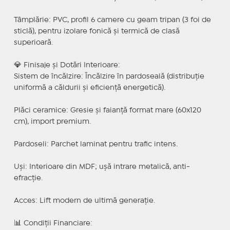
Tâmplărie: PVC, profil 6 camere cu geam tripan (3 foi de
sticlă), pentru izolare fonică și termică de clasă
superioară.
💎 Finisaje și Dotări Interioare:
Sistem de încălzire: Încălzire în pardoseală (distribuție
uniformă a căldurii și eficiență energetică).
Plăci ceramice: Gresie și faianță format mare (60x120
cm), import premium.
Pardoseli: Parchet laminat pentru trafic intens.
Uși: Interioare din MDF; ușă intrare metalică, anti-
efracție.
Acces: Lift modern de ultimă generație.
📊 Condiții Financiare: