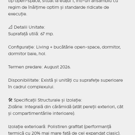
tip open-space, situat la etajul 1, într-un ansamblu cu
regim de înălțime optim și standarde ridicate de
execuție.
📐 Detalii Unitate:
Suprafață utilă: 67 mp.
Configurație: Living + bucătărie open-space, dormitor,
dormitor baie, hol.
Termen predare: August 2026.
Disponibilitate: Există și unități cu suprafețe superioare
în cadrul complexului.
🛠️ Specificații Structurale și Izolație:
Zidărie: Integrală din cărămidă (atât pereții exteriori, cât
și compartimentările interioare).
Izolație exterioară: Polistiren grafitat (performanță
termică cu 20% mai mare față de cel expandat clasic).