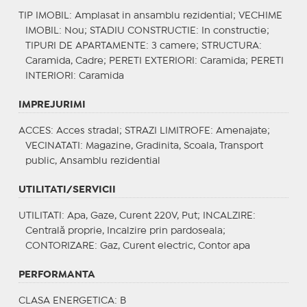
TIP IMOBIL
: Amplasat in ansamblu rezidential;
VECHIME
IMOBIL
: Nou;
STADIU CONSTRUCTIE
: In constructie;
TIPURI DE APARTAMENTE
: 3 camere;
STRUCTURA
:
Caramida, Cadre;
PERETI EXTERIORI
: Caramida;
PERETI
INTERIORI
: Caramida
IMPREJURIMI
ACCES
: Acces stradal;
STRAZI LIMITROFE
: Amenajate;
VECINATATI
: Magazine, Gradinita, Scoala, Transport
public, Ansamblu rezidential
UTILITATI/SERVICII
UTILITATI
: Apa, Gaze, Curent 220V, Put;
INCALZIRE
:
Centrală proprie, Incalzire prin pardoseala;
CONTORIZARE
: Gaz, Curent electric, Contor apa
PERFORMANTA
CLASA ENERGETICA
: B