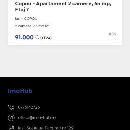
Copou - Apartament 2 camere, 65 mp,
Etaj 7
Iasi - COPOU
2 camere, 65 mp utili
#89
91.000
€
(+TVA)
ImoHub
0775142726
office@imo-hub.ro
Iasi, Soseaua Pacurari nr 129