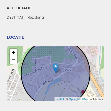
ALTE DETALII
DESTINATII
: Rezidenta
LOCAȚIE
+
−
Leaflet
| ©
OpenStreetMap
contributors