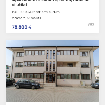
Apartament 2 camere, 55mp, mobilat
si utilat
Iasi - BUCIUM, reper: omv bucium
2 camere, 55 mp utili
#83
78.800
€