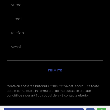
Odată cu apăsarea butonului "TRIMITE" vă daţi acordul ca toate
datele completate în formularul de mai sus să fie stocate în
condiţii de siguranţă cu scopul de a vă contacta ulterior.
Site realizat pe platforma
IMOPEDIA.ro - Anunțuri