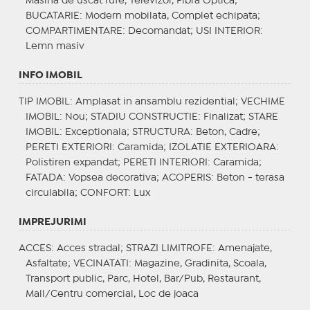
Masina de uscat rufe, Televizor, Fibra Optica;
BUCATARIE
: Modern mobilata, Complet echipata;
COMPARTIMENTARE
: Decomandat;
USI INTERIOR
:
Lemn masiv
INFO IMOBIL
TIP IMOBIL
: Amplasat in ansamblu rezidential;
VECHIME
IMOBIL
: Nou;
STADIU CONSTRUCTIE
: Finalizat;
STARE
IMOBIL
: Exceptionala;
STRUCTURA
: Beton, Cadre;
PERETI EXTERIORI
: Caramida;
IZOLATIE EXTERIOARA
:
Polistiren expandat;
PERETI INTERIORI
: Caramida;
FATADA
: Vopsea decorativa;
ACOPERIS
: Beton - terasa
circulabila;
CONFORT
: Lux
IMPREJURIMI
ACCES
: Acces stradal;
STRAZI LIMITROFE
: Amenajate,
Asfaltate;
VECINATATI
: Magazine, Gradinita, Scoala,
Transport public, Parc, Hotel, Bar/Pub, Restaurant,
Mall/Centru comercial, Loc de joaca