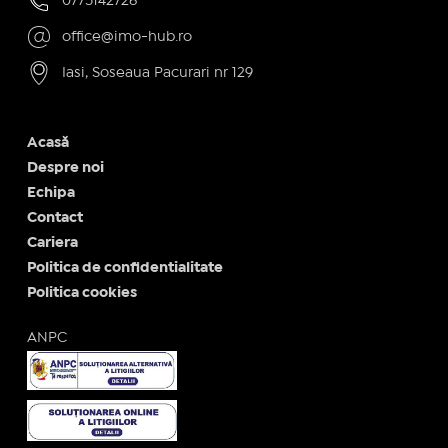
0775142726
office@imo-hub.ro
Iasi, Soseaua Pacurari nr 129
Acasă
Despre noi
Echipa
Contact
Cariera
Politica de confidentialitate
Politica cookies
ANPC