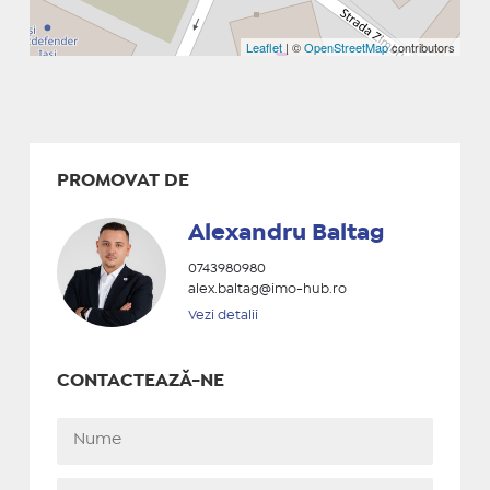
Leaflet
| ©
OpenStreetMap
contributors
PROMOVAT DE
Alexandru Baltag
0743980980
alex.baltag@imo-hub.ro
Vezi detalii
CONTACTEAZĂ-NE