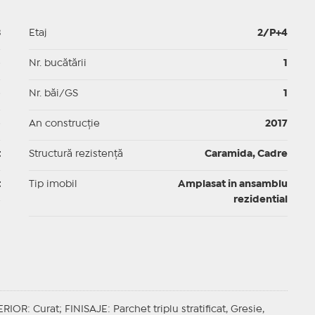
3
Etaj
2/P+4
p
Nr. bucătării
1
p
Nr. băi/GS
1
p
An construcție
2017
t
Structură rezistență
Caramida, Cadre
t
Tip imobil
Amplasat in ansamblu
rezidential
ERIOR
: Curat;
FINISAJE
: Parchet triplu stratificat, Gresie,