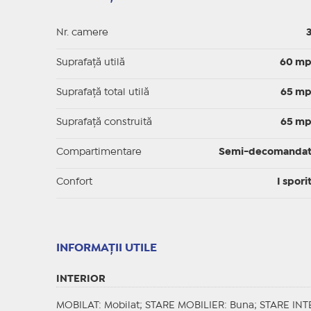
Nr. camere
Suprafaţă utilă
60 m
Suprafaţă total utilă
65 m
Suprafaţă construită
65 m
Compartimentare
Semi-decomanda
Confort
I spori
INFORMAŢII UTILE
INTERIOR
MOBILAT
: Mobilat;
STARE MOBILIER
: Buna;
STARE INT