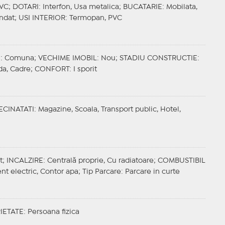
PVC;
DOTARI
: Interfon, Usa metalica;
BUCATARIE
: Mobilata,
ndat;
USI INTERIOR
: Termopan, PVC
E
: Comuna;
VECHIME IMOBIL
: Nou;
STADIU CONSTRUCTIE
:
da, Cadre;
CONFORT
: I sporit
ECINATATI
: Magazine, Scoala, Transport public, Hotel,
t;
INCALZIRE
: Centrală proprie, Cu radiatoare;
COMBUSTIBIL
ent electric, Contor apa;
Tip Parcare
: Parcare in curte
IETATE
: Persoana fizica