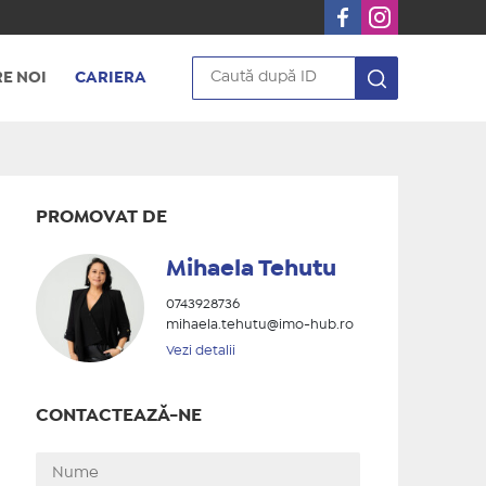
E NOI
CARIERA
PROMOVAT DE
Mihaela Tehutu
0743928736
mihaela.tehutu@imo-hub.ro
Vezi detalii
CONTACTEAZĂ-NE