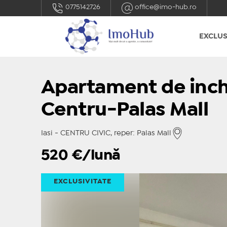
0775142726
office@imo-hub.ro
EXCLUS
Apartament de inch
Centru-Palas Mall
Iasi - CENTRU CIVIC, reper: Palas Mall
520
€/lună
EXCLUSIVITATE