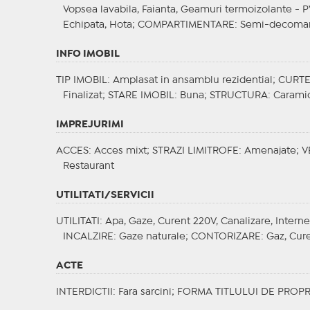
Vopsea lavabila, Faianta, Geamuri termoizolante - 
Echipata, Hota;
COMPARTIMENTARE
: Semi-decoma
INFO IMOBIL
TIP IMOBIL
: Amplasat in ansamblu rezidential;
CURT
Finalizat;
STARE IMOBIL
: Buna;
STRUCTURA
: Carami
IMPREJURIMI
ACCES
: Acces mixt;
STRAZI LIMITROFE
: Amenajate;
V
Restaurant
UTILITATI/SERVICII
UTILITATI
: Apa, Gaze, Curent 220V, Canalizare, Interne
INCALZIRE
: Gaze naturale;
CONTORIZARE
: Gaz, Cur
ACTE
INTERDICTII
: Fara sarcini;
FORMA TITLULUI DE PROPR