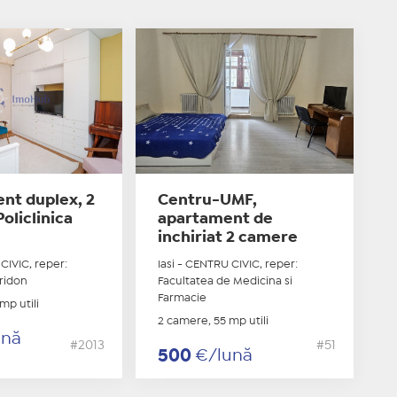
nt duplex, 2
Centru-UMF,
oliclinica
apartament de
inchiriat 2 camere
CIVIC, reper:
Iasi - CENTRU CIVIC, reper:
iridon
Facultatea de Medicina si
Farmacie
mp utili
2 camere, 55 mp utili
ună
#2013
#51
500
€/lună