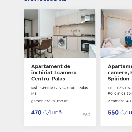
Apartament de
Apartame
inchiriat 1 camera
camere, P
Centru-Palas
Spiridon
Iasi - CENTRU CIVIC, reper: Palas
Iasi - CENTRU 
Mall
Policlinica Sp
garsonieră, 38 mp utili
2 camere, 40 
470
€/lună
550
€/l
#60