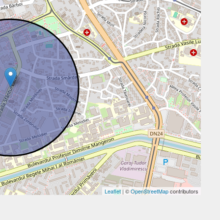
Leaflet
| ©
OpenStreetMap
contributors