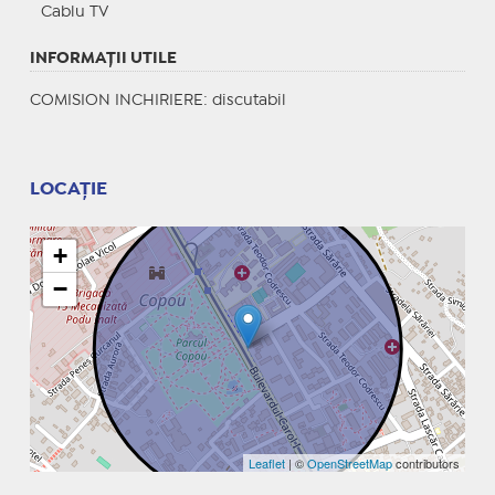
Cablu TV
INFORMAŢII UTILE
COMISION INCHIRIERE: discutabil
LOCAȚIE
+
−
Leaflet
| ©
OpenStreetMap
contributors