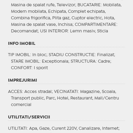
Masina de spalat rufe, Televizor;
BUCATARIE
: Mobilata,
Modern mobilata, Echipata, Complet echipata,
Combina frigorifica, Plita gaz, Cuptor electric, Hota,
Masina de spalat vase, Inchisa;
COMPARTIMENTARE
:
Decomandat;
USI INTERIOR
: Lemn masiv, Sticla
INFO IMOBIL
TIP IMOBIL
: In bloc;
STADIU CONSTRUCTIE
: Finalizat;
STARE IMOBIL
: Exceptionala;
STRUCTURA
: Cadre;
CONFORT
: I sporit
IMPREJURIMI
ACCES
: Acces stradal;
VECINATATI
: Magazine, Scoala,
Transport public, Parc, Hotel, Restaurant, Mall/Centru
comercial
UTILITATI/SERVICII
UTILITATI
: Apa, Gaze, Curent 220V, Canalizare, Internet;