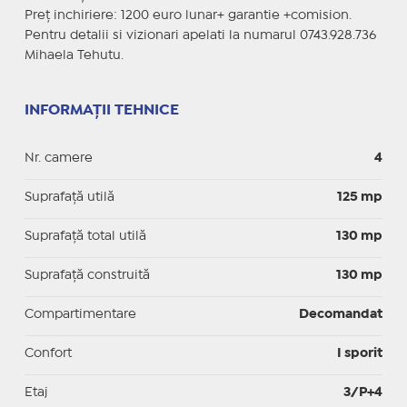
Preț inchiriere: 1200 euro lunar+ garantie +comision.
Pentru detalii si vizionari apelati la numarul 0743.928.736
Mihaela Tehutu.
INFORMAȚII TEHNICE
Nr. camere
4
Suprafaţă utilă
125 mp
Suprafaţă total utilă
130 mp
Suprafaţă construită
130 mp
Compartimentare
Decomandat
Confort
I sporit
Etaj
3/P+4