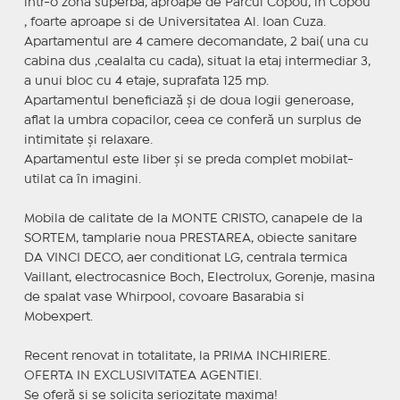
intr-o zona superba, aproape de Parcul Copou, in Copou
, foarte aproape si de Universitatea Al. Ioan Cuza.
Apartamentul are 4 camere decomandate, 2 bai( una cu
cabina dus ,cealalta cu cada), situat la etaj intermediar 3,
a unui bloc cu 4 etaje, suprafata 125 mp.
Apartamentul beneficiază și de doua logii generoase,
aflat la umbra copacilor, ceea ce conferă un surplus de
intimitate și relaxare.
Apartamentul este liber și se preda complet mobilat-
utilat ca în imagini.
Mobila de calitate de la MONTE CRISTO, canapele de la
SORTEM, tamplarie noua PRESTAREA, obiecte sanitare
DA VINCI DECO, aer conditionat LG, centrala termica
Vaillant, electrocasnice Boch, Electrolux, Gorenje, masina
de spalat vase Whirpool, covoare Basarabia si
Mobexpert.
Recent renovat in totalitate, la PRIMA INCHIRIERE.
OFERTA IN EXCLUSIVITATEA AGENTIEI.
Se oferă și se solicita seriozitate maxima!