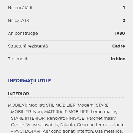
Nr. bucătării
1
Nr. băi/GS
2
An construcție
1980
Structură rezistență
Cadre
Tip imobil
In bloc
INFORMAŢII UTILE
INTERIOR
MOBILAT
: Mobilat;
STIL MOBILIER
: Modern;
STARE
MOBILIER
: Nou;
MATERIALE MOBILIER
: Lemn masiv;
STARE INTERIOR
: Renovat;
FINISAJE
: Parchet masiv,
Gresie, Vopsea lavabila, Faianta, Geamuri termoizolante
- PVC;
DOTARI
: Aer conditionat, Interfon, Usa metalica,