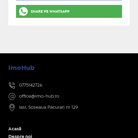
SHARE PE WHATSAPP
ImoHub
0775142726
office@imo-hub.ro
Iasi, Soseaua Pacurari nr 129
Acasă
Despre noi