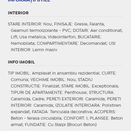
INFORMAŢII UTILE
INTERIOR
STARE INTERIOR
: Nou;
FINISAJE
: Gresie, Faianta,
Geamuri termoizolante - PVC;
DOTARI
: Aer conditionat,
Lift, Usa metalica, Videointerfon;
BUCATARIE
:
Nemobilata;
COMPARTIMENTARE
: Decomandat;
USI
INTERIOR
: Lemn masiv
INFO IMOBIL
TIP IMOBIL
: Amplasat in ansamblu rezidential;
CURTE
:
Comuna;
VECHIME IMOBIL
: Nou;
STADIU
CONSTRUCTIE
: Finalizat;
STARE IMOBIL
: Exceptionala;
TIPURI DE APARTAMENTE
: Penthouse;
STRUCTURA
:
Caramida, Cadre;
PERETI EXTERIORI
: Caramida;
PERETI
INTERIORI
: Caramida;
IZOLATIE INTERIOARA
: Polistiren
expandat;
FATADA
: Tencuiala decorativa;
ACOPERIS
:
Beton - terasa circulabila;
CONFORT
: I;
PLANSEE
: Beton
armat;
FUNDATIE
: Cu Stalpi (Blocuri Beton)