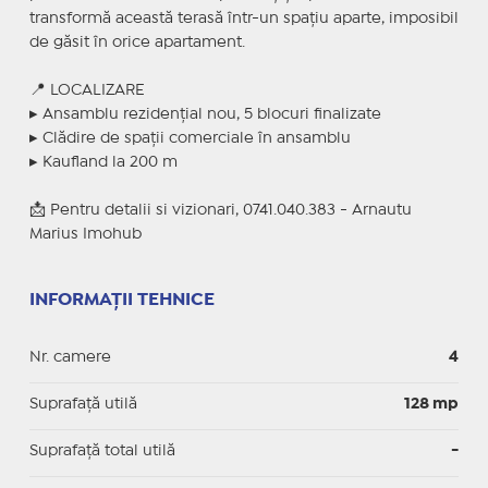
transformă această terasă într-un spațiu aparte, imposibil
de găsit în orice apartament.
📍 LOCALIZARE
▸ Ansamblu rezidențial nou, 5 blocuri finalizate
▸ Clădire de spații comerciale în ansamblu
▸ Kaufland la 200 m
📩 Pentru detalii si vizionari, 0741.040.383 - Arnautu
Marius Imohub
INFORMAȚII TEHNICE
Nr. camere
4
Suprafaţă utilă
128 mp
Suprafaţă total utilă
-