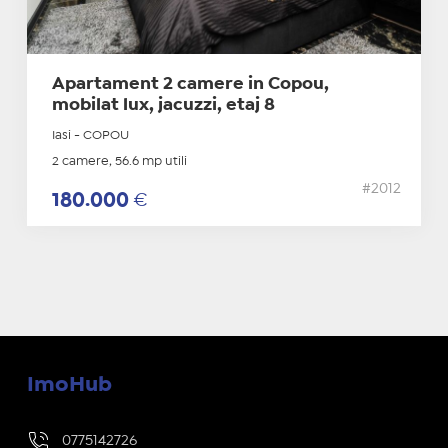
Apartament 2 camere in Copou,
mobilat lux, jacuzzi, etaj 8
Iasi - COPOU
2 camere, 56.6 mp utili
#2012
180.000
€
ImoHub
0775142726