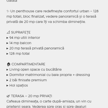
Galata
✨ Un penthouse care redefinește confortul urban – 128
mp totali, bloc finalizat, vedere panoramică și o terasă
privată de 20 mp care îți va schimba diminețile.
📐 SUPRAFEȚE
▸ 94 mp utili interior
▸ 14 mp balcon
▸ 20 mp terasă privată panoramică
▸ 128 mp total
🏠 COMPARTIMENTARE
▸ Living open space cu bucătărie
▸ Dormitor matrimonial cu baie proprie + dressing
▸ 2 băi finisate premium
▸ Hol spațios
🌿 TERASA – 20 mp PRIVAȚI
Cafeaua dimineața, o carte după-amiaza, un vin cu
prietenii seara. Vederea spre oraș și spre dealuri