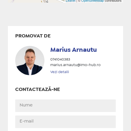
Leaflet
| ©
OpenStreetMap
contributors
PROMOVAT DE
Marius Arnautu
0741040383
marius.arnautu@imo-hub.ro
Vezi detalii
CONTACTEAZĂ-NE