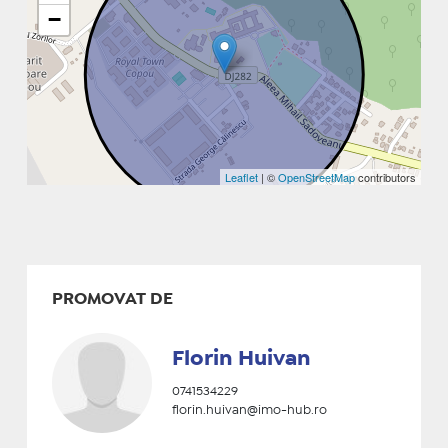
−
Leaflet
| ©
OpenStreetMap
contributors
PROMOVAT DE
Florin Huivan
0741534229
florin.huivan@imo-hub.ro