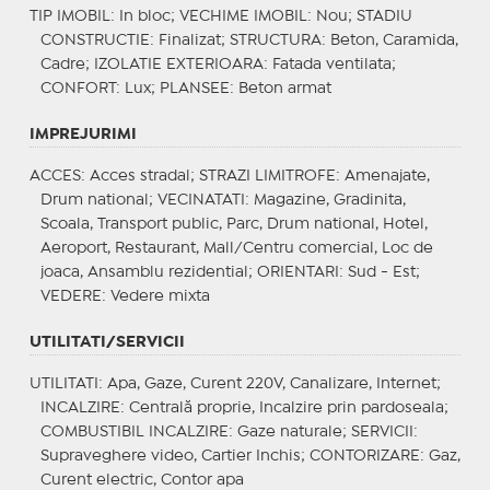
TIP IMOBIL
: In bloc;
VECHIME IMOBIL
: Nou;
STADIU
CONSTRUCTIE
: Finalizat;
STRUCTURA
: Beton, Caramida,
Cadre;
IZOLATIE EXTERIOARA
: Fatada ventilata;
CONFORT
: Lux;
PLANSEE
: Beton armat
IMPREJURIMI
ACCES
: Acces stradal;
STRAZI LIMITROFE
: Amenajate,
Drum national;
VECINATATI
: Magazine, Gradinita,
Scoala, Transport public, Parc, Drum national, Hotel,
Aeroport, Restaurant, Mall/Centru comercial, Loc de
joaca, Ansamblu rezidential;
ORIENTARI
: Sud - Est;
VEDERE
: Vedere mixta
UTILITATI/SERVICII
UTILITATI
: Apa, Gaze, Curent 220V, Canalizare, Internet;
INCALZIRE
: Centrală proprie, Incalzire prin pardoseala;
COMBUSTIBIL INCALZIRE
: Gaze naturale;
SERVICII
:
Supraveghere video, Cartier Inchis;
CONTORIZARE
: Gaz,
Curent electric, Contor apa