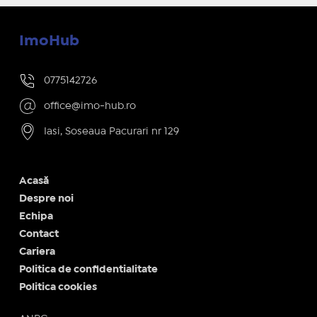
ImoHub
0775142726
office@imo-hub.ro
Iasi, Soseaua Pacurari nr 129
Acasă
Despre noi
Echipa
Contact
Cariera
Politica de confidentialitate
Politica cookies