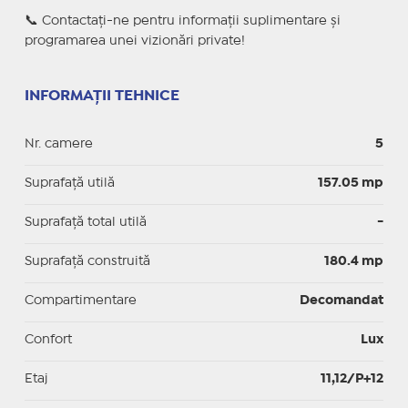
📞 Contactați-ne pentru informații suplimentare și
programarea unei vizionări private!
INFORMAȚII TEHNICE
Nr. camere
5
Suprafaţă utilă
157.05 mp
Suprafaţă total utilă
-
Suprafaţă construită
180.4 mp
Compartimentare
Decomandat
Confort
Lux
Etaj
11,12/P+12