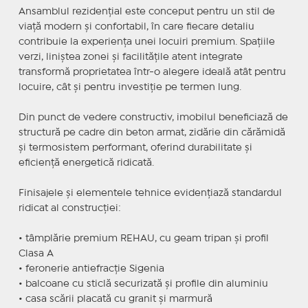
Ansamblul rezidențial este conceput pentru un stil de
viață modern și confortabil, în care fiecare detaliu
contribuie la experiența unei locuiri premium. Spațiile
verzi, liniștea zonei și facilitățile atent integrate
transformă proprietatea într-o alegere ideală atât pentru
locuire, cât și pentru investiție pe termen lung.
Din punct de vedere constructiv, imobilul beneficiază de
structură pe cadre din beton armat, zidărie din cărămidă
și termosistem performant, oferind durabilitate și
eficiență energetică ridicată.
Finisajele și elementele tehnice evidențiază standardul
ridicat al construcției:
• tâmplărie premium REHAU, cu geam tripan și profil
Clasa A
• feronerie antiefracție Sigenia
• balcoane cu sticlă securizată și profile din aluminiu
• casa scării placată cu granit și marmură