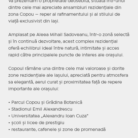
Vă prezentăm o proprietate deosebită, situată într-unul
dintre cele mai apreciate ansambluri rezidențiale din
zona Copou — reper al rafinamentului și al stilului de
viață exclusivist din Iași.
Amplasat pe Aleea Mihail Sadoveanu, într-o zonă selectă
și în continuă dezvoltare, acest complex rezidențial
oferă echilibrul ideal între natură, intimitate și acces
rapid către principalele puncte de interes ale orașului.
Copoul rămâne una dintre cele mai valoroase și dorite
zone rezidențiale ale Iașului, apreciată pentru atmosfera
sa elegantă, aerul curat și proximitatea față de repere
importante ale orașului:
• Parcul Copou și Grădina Botanică
• Stadionul Emil Alexandrescu
• Universitatea „Alexandru Ioan Cuza”
• școli și licee de prestigiu
• restaurante, cafenele și zone de promenadă