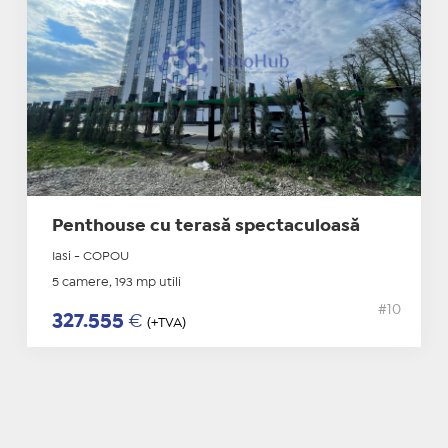
Penthouse cu terasă spectaculoasă
Iasi - COPOU
5 camere, 193 mp utili
#10
327.555
€
(+TVA)