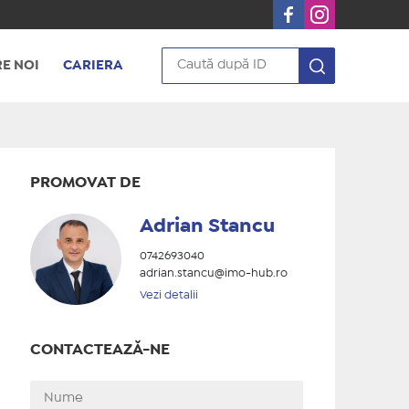
E NOI
CARIERA
PROMOVAT DE
Adrian Stancu
0742693040
adrian.stancu@imo-hub.ro
Vezi detalii
CONTACTEAZĂ-NE