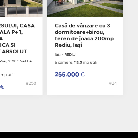
SULUI, CASA
Casă de vânzare cu 3
ALA P+ 1,
dormitoare+birou,
A
teren de joaca 200mp
CA SI
Rediu, Iași
 ABSOLUT
Iasi - REDIU
AVA, reper: VALEA
6 camere, 113.5 mp utili
255.000
€
 mp utili
#258
#24
0
€