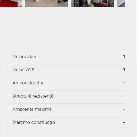
3
Nr. bucătării
1
-
Nr. băi/GS
1
-
An construcție
-
-
Structură rezistență
-
-
Amprenta maximă
-
-
Înălțime construcție
-
-