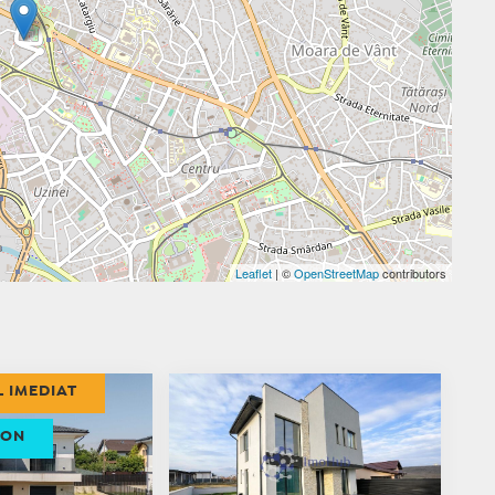
Leaflet
| ©
OpenStreetMap
contributors
L IMEDIAT
ION