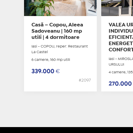
Casă – Copou, Aleea
VALEA UR
Sadoveanu | 160 mp
INDIVIDU
utili | 4 dormitoare
EFICIENT
ENERGETI
Iasi - COPOU, reper: Restaurant
CONFORT
La Castel
Iasi - MIROSL
6 camere, 160 mp utili
URSULUI
339.000
€
4 camere, 135
#2097
270.00