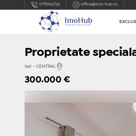
0775142726
office@imo-hub.ro
EXCLUS
Proprietate special
Iasi - CENTRAL
300.000
€