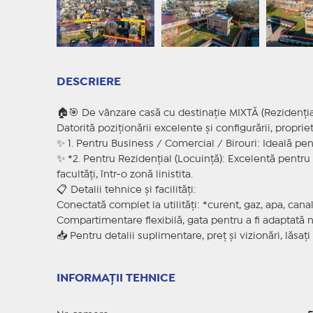
DESCRIERE
🏠🎯 De vânzare casă cu destinație MIXTĂ (Rezidenția
Datorită poziționării excelente și configurării, propri
✨ 1. Pentru Business / Comercial / Birouri: Ideală pen
✨ *2. Pentru Rezidențial (Locuință): Excelentă pentru c
facultăți, într-o zonă linistita.
📋 Detalii tehnice și facilități:
Conectată complet la utilități: *curent, gaz, apa, canal
Compartimentare flexibilă, gata pentru a fi adaptată
📥 Pentru detalii suplimentare, preț și vizionări, lăsați
INFORMAȚII TEHNICE