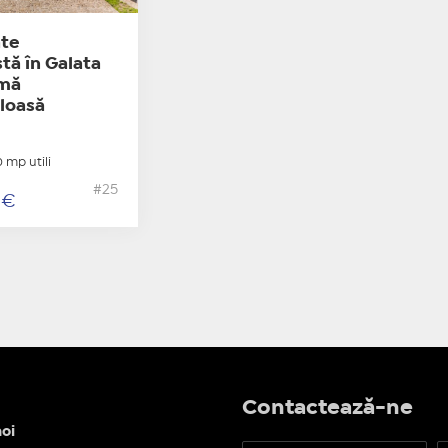
ate
stă în Galata
amă
loasă
 mp utili
#25
0
€
Contactează-ne
oi