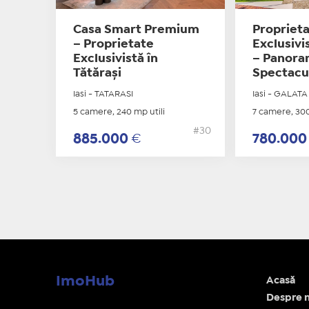
Casa Smart Premium
Propriet
– Proprietate
Exclusivi
Exclusivistă în
– Panor
Tătărași
Spectacu
Iasi - TATARASI
Iasi - GALATA
5 camere, 240 mp utili
7 camere, 300
#30
885.000
€
780.00
ImoHub
Acasă
Despre n