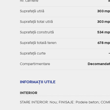
Nr. camere
Suprafaţă utilă
303 m
Suprafaţă total utilă
303 m
Suprafaţă construită
534 m
Suprafață totală teren
678 m
Suprafaţă curte
Compartimentare
Decomanda
INFORMAŢII UTILE
INTERIOR
STARE INTERIOR
: Nou;
FINISAJE
: Podele beton;
COMP