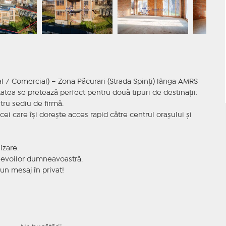
l / Comercial) – Zona Păcurari (Strada Spinți) lânga AMRS
etatea se pretează perfect pentru două tipuri de destinații:
tru sediu de firmă.
ei care își dorește acces rapid către centrul orașului și
izare.
 nevoilor dumneavoastră.
 un mesaj în privat!