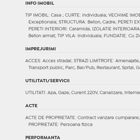
INFO IMOBIL
TIP IMOBIL
: Casa ;
CURTE
: Individuala;
VECHIME IMOB
Exceptionala;
STRUCTURA
: Beton, Cadre;
PERETI EX
PERETI INTERIORI
: Caramida;
IZOLATIE INTERIOARA
Beton armat;
TIP VILA
: Individuala;
FUNDATIE
: Cu Z
IMPREJURIMI
ACCES
: Acces stradal;
STRAZI LIMITROFE
: Amenajate,
Transport public, Parc, Bar/Pub, Restaurant, Spital, G
UTILITATI/SERVICII
UTILITATI
: Apa, Gaze, Curent 220V, Canalizare, Interne
ACTE
ACTE DE PROPRIETATE
: Contract vanzare cumparare
PROPRIETATE
: Persoana fizica
PERFORMANTA