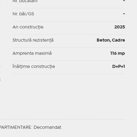
5
Nr. bucătării
-
p
Nr. băi/GS
-
p
An construcție
2025
p
Structură rezistență
Beton, Cadre
p
Amprenta maximă
116 mp
-
Înălțime construcție
D+P+1
t
ARTIMENTARE
: Decomandat