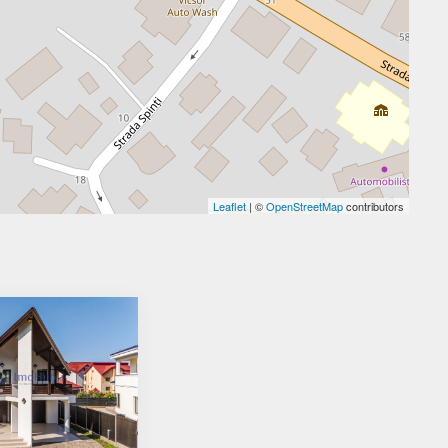
Leaflet
| ©
OpenStreetMap
contributors