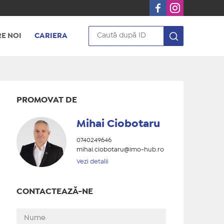
E NOI
CARIERA
PROMOVAT DE
Mihai Ciobotaru
0740249646
mihai.ciobotaru@imo-hub.ro
Vezi detalii
CONTACTEAZĂ-NE