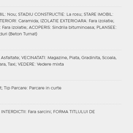
IL
: Nou;
STADIU CONSTRUCTIE
: La rosu;
STARE IMOBIL
:
TERIORI
: Caramida;
IZOLATIE EXTERIOARA
: Fara izolatie;
: Fara izolatie;
ACOPERIS
: Sindrila bituminoasa;
PLANSEE
:
iduri (Beton Turnat)
 Asfaltate;
VECINATATI
: Magazine, Piata, Gradinita, Scoala,
ara, Taxi;
VEDERE
: Vedere mixta
t;
Tip Parcare
: Parcare in curte
;
INTERDICTII
: Fara sarcini;
FORMA TITLULUI DE