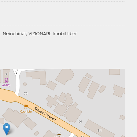
e
: Neinchiriat;
VIZIONARI
: Imobil liber