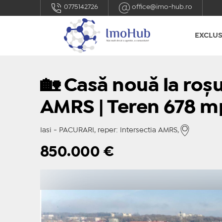
0775142726
office@imo-hub.ro
EXCLUS
🏡 Casă nouă la roșu
AMRS | Teren 678 m
Iasi - PACURARI, reper: Intersectia AMRS,
850.000
€