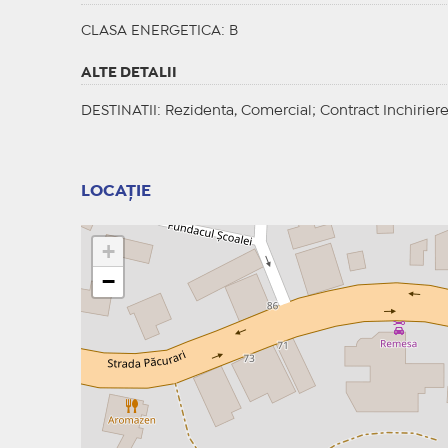
CLASA ENERGETICA
: B
ALTE DETALII
DESTINATII
: Rezidenta, Comercial;
Contract Inchirier
LOCAȚIE
+
−