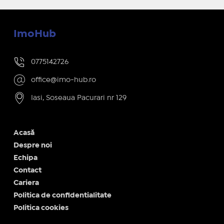
ImoHub
0775142726
office@imo-hub.ro
Iasi, Soseaua Pacurari nr 129
Acasă
Despre noi
Echipa
Contact
Cariera
Politica de confidentialitate
Politica cookies