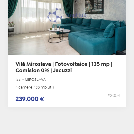
Vilă Miroslava | Fotovoltaice | 135 mp |
Comision 0% | Jacuzzi
Iasi - MIROSLAVA
4 camere, 135 mp utili
#2054
239.000
€