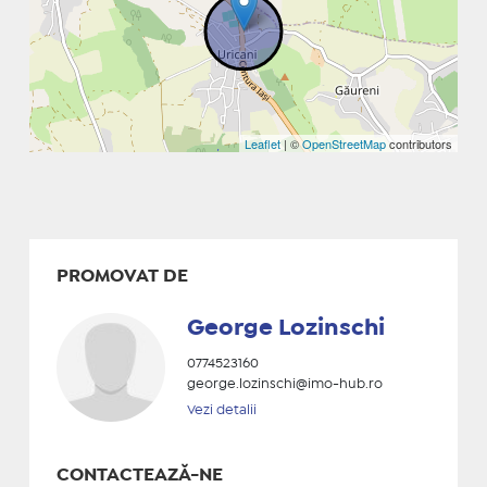
Leaflet
| ©
OpenStreetMap
contributors
PROMOVAT DE
George Lozinschi
0774523160
george.lozinschi@imo-hub.ro
Vezi detalii
CONTACTEAZĂ-NE