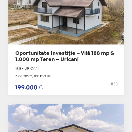
Oportunitate Investiție – Vilă 188 mp &
1.000 mp Teren – Uricani
Iasi - URICANI
5 camere, 188 mp utili
#30
199.000
€