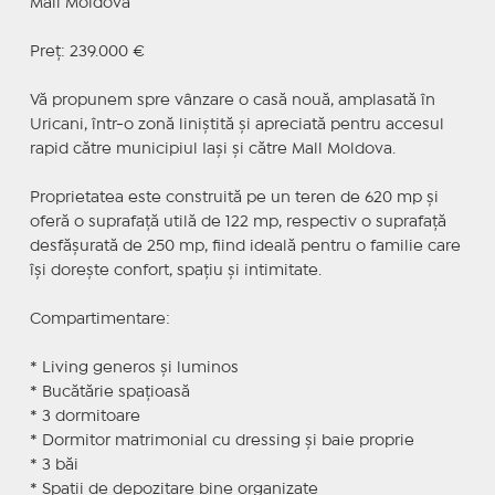
Mall Moldova
Preț: 239.000 €
Vă propunem spre vânzare o casă nouă, amplasată în
Uricani, într-o zonă liniștită și apreciată pentru accesul
rapid către municipiul Iași și către Mall Moldova.
Proprietatea este construită pe un teren de 620 mp și
oferă o suprafață utilă de 122 mp, respectiv o suprafață
desfășurată de 250 mp, fiind ideală pentru o familie care
își dorește confort, spațiu și intimitate.
Compartimentare:
* Living generos și luminos
* Bucătărie spațioasă
* 3 dormitoare
* Dormitor matrimonial cu dressing și baie proprie
* 3 băi
* Spații de depozitare bine organizate