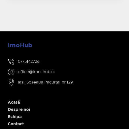
ImoHub
0775142726
office@imo-hub.ro
Iasi, Soseaua Pacurari nr 129
Acasă
Despre noi
Echipa
Contact