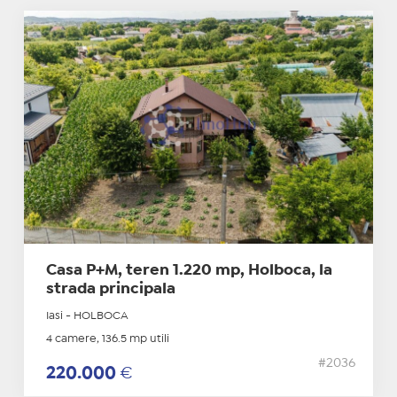
Casa P+M, teren 1.220 mp, Holboca, la
strada principala
Iasi - HOLBOCA
4 camere, 136.5 mp utili
#2036
220.000
€