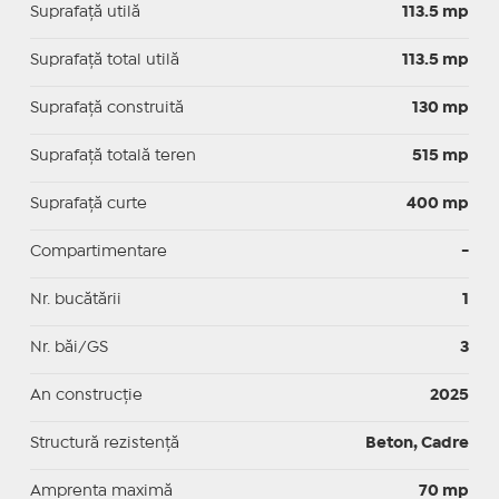
Suprafaţă utilă
113.5 mp
Suprafaţă total utilă
113.5 mp
Suprafaţă construită
130 mp
Suprafață totală teren
515 mp
Suprafaţă curte
400 mp
Compartimentare
-
Nr. bucătării
1
Nr. băi/GS
3
An construcție
2025
Structură rezistență
Beton, Cadre
Amprenta maximă
70 mp