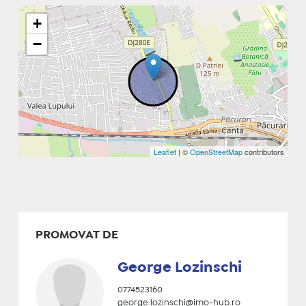
+
−
Leaflet
| ©
OpenStreetMap
contributors
PROMOVAT DE
George Lozinschi
0774523160
george.lozinschi@imo-hub.ro