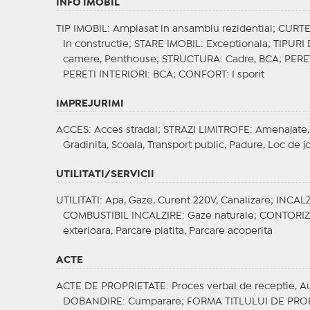
INFO IMOBIL
TIP IMOBIL
: Amplasat in ansamblu rezidential;
CURT
In constructie;
STARE IMOBIL
: Exceptionala;
TIPURI
camere, Penthouse;
STRUCTURA
: Cadre, BCA;
PERE
PERETI INTERIORI
: BCA;
CONFORT
: I sporit
IMPREJURIMI
ACCES
: Acces stradal;
STRAZI LIMITROFE
: Amenajate,
Gradinita, Scoala, Transport public, Padure, Loc de j
UTILITATI/SERVICII
UTILITATI
: Apa, Gaze, Curent 220V, Canalizare;
INCALZ
COMBUSTIBIL INCALZIRE
: Gaze naturale;
CONTORI
exterioara, Parcare platita, Parcare acoperita
ACTE
ACTE DE PROPRIETATE
: Proces verbal de receptie, Au
DOBANDIRE
: Cumparare;
FORMA TITLULUI DE PRO