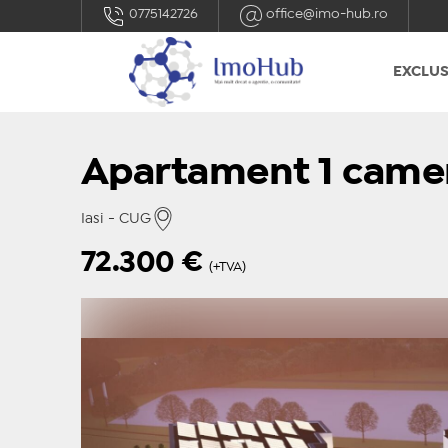
0775142726
office@imo-hub.ro
EXCLUS
Apartament 1 came
Iasi - CUG
72.300
€
(+TVA)