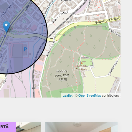
Leaflet
| ©
OpenStreetMap
contributors
ERTĂ