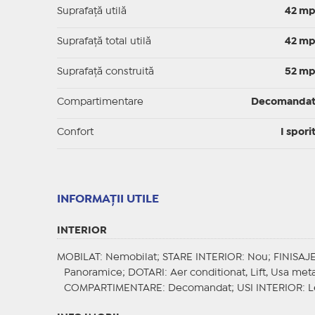
Suprafaţă utilă
42 m
Suprafaţă total utilă
42 m
Suprafaţă construită
52 m
Compartimentare
Decomanda
Confort
I spori
INFORMAŢII UTILE
INTERIOR
MOBILAT
: Nemobilat;
STARE INTERIOR
: Nou;
FINISAJ
Panoramice;
DOTARI
: Aer conditionat, Lift, Usa met
COMPARTIMENTARE
: Decomandat;
USI INTERIOR
: 