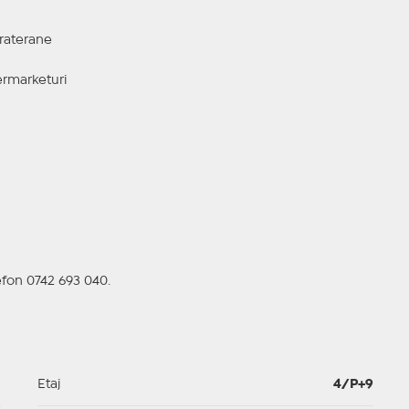
praterane
ermarketuri
efon 0742 693 040.
1
Etaj
4/P+9