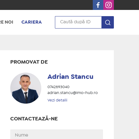
E NOI
CARIERA
PROMOVAT DE
Adrian Stancu
0742693040
adrian.stancu@imo-hub.ro
Vezi detalii
CONTACTEAZĂ-NE