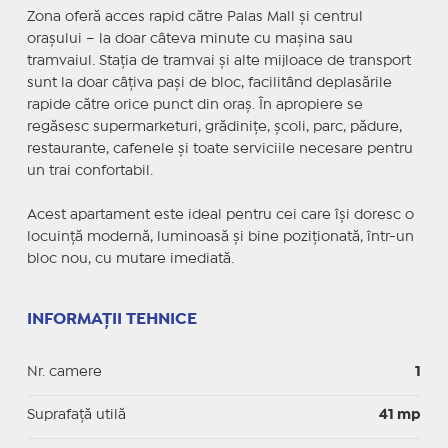
Zona oferă acces rapid către Palas Mall și centrul
orașului – la doar câteva minute cu mașina sau
tramvaiul. Stația de tramvai și alte mijloace de transport
sunt la doar câțiva pași de bloc, facilitând deplasările
rapide către orice punct din oraș. În apropiere se
regăsesc supermarketuri, grădinițe, școli, parc, pădure,
restaurante, cafenele și toate serviciile necesare pentru
un trai confortabil.
Acest apartament este ideal pentru cei care își doresc o
locuință modernă, luminoasă și bine poziționată, într-un
bloc nou, cu mutare imediată.
INFORMAȚII TEHNICE
Nr. camere
1
Suprafaţă utilă
41 mp