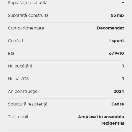
Suprafaţă total utilă
-
Suprafaţă construită
55 mp
Compartimentare
Decomandat
Confort
I sporit
Etaj
6/P+10
Nr. bucătării
1
Nr. băi/GS
1
An construcție
2024
Structură rezistență
Cadre
Tip imobil
Amplasat in ansamblu
rezidential