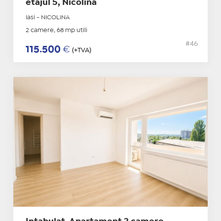
etajul 5, Nicolina
Iasi - NICOLINA
2 camere, 68 mp utili
#46
115.500
€
(+TVA)