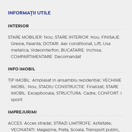
INFORMAŢII UTILE
INTERIOR
STARE MOBILIER
: Nou;
STARE INTERIOR
: Nou;
FINISAJE
:
Gresie, Faianta;
DOTARI
: Aer conditionat, Lift, Usa
metalica, Videointerfon;
BUCATARIE
: Inchisa;
COMPARTIMENTARE
: Decomandat
INFO IMOBIL
TIP IMOBIL
: Amplasat in ansamblu rezidential;
VECHIME
IMOBIL
: Nou;
STADIU CONSTRUCTIE
: Finalizat;
STARE
IMOBIL
: Exceptionala;
STRUCTURA
: Cadre;
CONFORT
: I
sporit
IMPREJURIMI
ACCES
: Acces stradal;
STRAZI LIMITROFE
: Asfaltate;
VECINATATI
: Magazine, Piata, Scoala, Transport public,