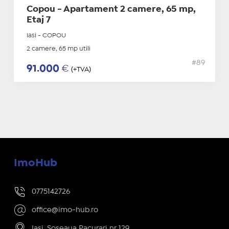
Copou - Apartament 2 camere, 65 mp,
Etaj 7
Iasi - COPOU
2 camere, 65 mp utili
#89
91.000
€
(+TVA)
ImoHub
0775142726
office@imo-hub.ro
Iasi, Soseaua Pacurari nr 129