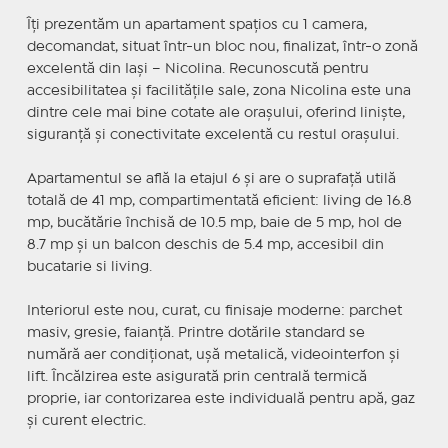
Îți prezentăm un apartament spațios cu 1 camera,
decomandat, situat într-un bloc nou, finalizat, într-o zonă
excelentă din Iași – Nicolina. Recunoscută pentru
accesibilitatea și facilitățile sale, zona Nicolina este una
dintre cele mai bine cotate ale orașului, oferind liniște,
siguranță și conectivitate excelentă cu restul orașului.
Apartamentul se află la etajul 6 și are o suprafață utilă
totală de 41 mp, compartimentată eficient: living de 16.8
mp, bucătărie închisă de 10.5 mp, baie de 5 mp, hol de
8.7 mp și un balcon deschis de 5.4 mp, accesibil din
bucatarie si living.
Interiorul este nou, curat, cu finisaje moderne: parchet
masiv, gresie, faianță. Printre dotările standard se
numără aer condiționat, ușă metalică, videointerfon și
lift. Încălzirea este asigurată prin centrală termică
proprie, iar contorizarea este individuală pentru apă, gaz
și curent electric.