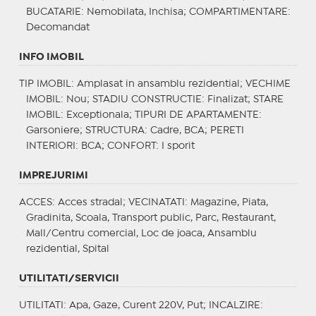
BUCATARIE
: Nemobilata, Inchisa;
COMPARTIMENTARE
:
Decomandat
INFO IMOBIL
TIP IMOBIL
: Amplasat in ansamblu rezidential;
VECHIME
IMOBIL
: Nou;
STADIU CONSTRUCTIE
: Finalizat;
STARE
IMOBIL
: Exceptionala;
TIPURI DE APARTAMENTE
:
Garsoniere;
STRUCTURA
: Cadre, BCA;
PERETI
INTERIORI
: BCA;
CONFORT
: I sporit
IMPREJURIMI
ACCES
: Acces stradal;
VECINATATI
: Magazine, Piata,
Gradinita, Scoala, Transport public, Parc, Restaurant,
Mall/Centru comercial, Loc de joaca, Ansamblu
rezidential, Spital
UTILITATI/SERVICII
UTILITATI
: Apa, Gaze, Curent 220V, Put;
INCALZIRE
: