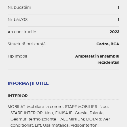
Nr. bucătării
1
Nr. băi/GS
1
An construcție
2023
Structură rezistență
Cadre, BCA
Tip imobil
Amplasat in ansamblu
rezidential
INFORMAŢII UTILE
INTERIOR
MOBILAT
: Mobilare la cerere;
STARE MOBILIER
: Nou;
STARE INTERIOR
: Nou;
FINISAJE
: Gresie, Faianta,
Geamuri termoizolante - ALUMINIUM;
DOTARI
: Aer
conditionat, Lift, Usa metalica, Videointerfon;