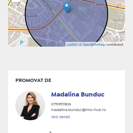
Leaflet
| ©
OpenStreetMap
contributors
PROMOVAT DE
Madalina Bunduc
0751957806
madalina.bunduc@imo-hub.ro
Vezi detalii