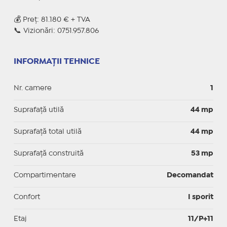
💰 Preț: 81.180 € + TVA
📞 Vizionări: 0751.957.806
INFORMAȚII TEHNICE
Nr. camere
1
Suprafaţă utilă
44 mp
Suprafaţă total utilă
44 mp
Suprafaţă construită
53 mp
Compartimentare
Decomandat
Confort
I sporit
Etaj
11/P+11