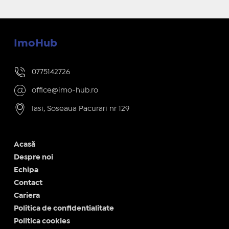
ImoHub
0775142726
office@imo-hub.ro
Iasi, Soseaua Pacurari nr 129
Acasă
Despre noi
Echipa
Contact
Cariera
Politica de confidentialitate
Politica cookies