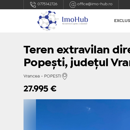
0775142726
office@imo-hub.ro
EXCLUS
Teren extravilan dir
Popești, județul Vr
Vrancea - POPESTI
27.995
€