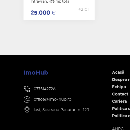
Intravilan, 478 mp total
#2101
25.000
€
ImoHub
Acasă
Despre n
Echipa
0775142726
Contact
office@imo-hub.ro
Cariera
Politica 
Iasi, Soseaua Pacurari nr 129
Politica 
ANPC