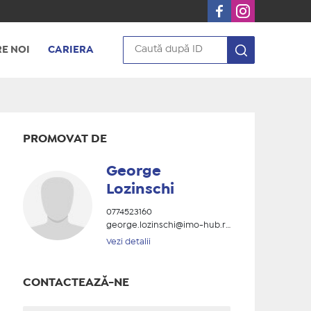
E NOI
CARIERA
PROMOVAT DE
George
Lozinschi
0774523160
george.lozinschi@imo-hub.ro
Vezi detalii
CONTACTEAZĂ-NE