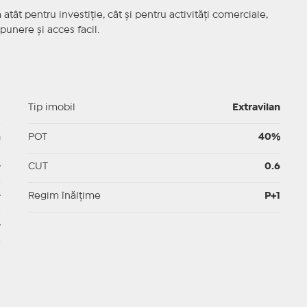
 atât pentru investiție, cât și pentru activități comerciale,
punere și acces facil.
p
Tip imobil
Extravilan
m
POT
40%
-
CUT
0.6
-
Regim înălțime
P+1
-