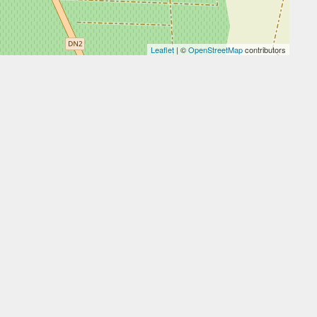
Leaflet
| ©
OpenStreetMap
contributors