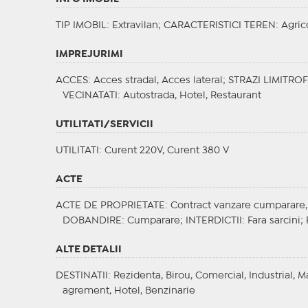
TIP IMOBIL
: Extravilan;
CARACTERISTICI TEREN
: Agric
IMPREJURIMI
ACCES
: Acces stradal, Acces lateral;
STRAZI LIMITRO
VECINATATI
: Autostrada, Hotel, Restaurant
UTILITATI/SERVICII
UTILITATI
: Curent 220V, Curent 380 V
ACTE
ACTE DE PROPRIETATE
: Contract vanzare cumparare,
DOBANDIRE
: Cumparare;
INTERDICTII
: Fara sarcini;
ALTE DETALII
DESTINATII
: Rezidenta, Birou, Comercial, Industrial,
agrement, Hotel, Benzinarie