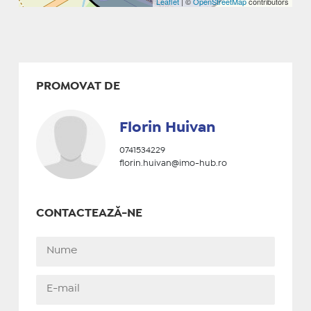
Leaflet
| ©
OpenStreetMap
contributors
PROMOVAT DE
Florin Huivan
0741534229
florin.huivan@imo-hub.ro
CONTACTEAZĂ-NE