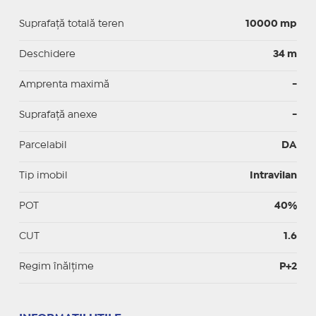
Suprafață totală teren
10000 mp
Deschidere
34 m
Amprenta maximă
-
Suprafață anexe
-
Parcelabil
DA
Tip imobil
Intravilan
POT
40%
CUT
1.6
Regim înălțime
P+2