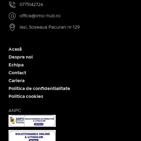
0775142726
office@imo-hub.ro
Iasi, Soseaua Pacurari nr 129
Acasă
Despre noi
Echipa
Contact
Cariera
Politica de confidentialitate
Politica cookies
ANPC