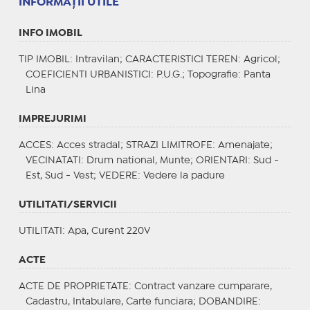
INFORMAŢII UTILE
INFO IMOBIL
TIP IMOBIL
: Intravilan;
CARACTERISTICI TEREN
: Agricol;
COEFICIENTI URBANISTICI
: P.U.G.;
Topografie
: Panta
Lina
IMPREJURIMI
ACCES
: Acces stradal;
STRAZI LIMITROFE
: Amenajate;
VECINATATI
: Drum national, Munte;
ORIENTARI
: Sud -
Est, Sud - Vest;
VEDERE
: Vedere la padure
UTILITATI/SERVICII
UTILITATI
: Apa, Curent 220V
ACTE
ACTE DE PROPRIETATE
: Contract vanzare cumparare,
Cadastru, Intabulare, Carte funciara;
DOBANDIRE
: