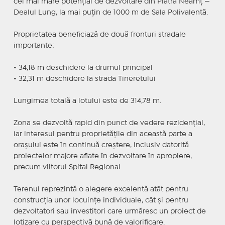
cel mai mare potențial de dezvoltare din Piatra Neamț —
Dealul Lung, la mai puțin de 1000 m de Sala Polivalentă.
Proprietatea beneficiază de două fronturi stradale
importante:
• 34,18 m deschidere la drumul principal
• 32,31 m deschidere la strada Tineretului
Lungimea totală a lotului este de 314,78 m.
Zona se dezvoltă rapid din punct de vedere rezidențial,
iar interesul pentru proprietățile din această parte a
orașului este în continuă creștere, inclusiv datorită
proiectelor majore aflate în dezvoltare în apropiere,
precum viitorul Spital Regional.
Terenul reprezintă o alegere excelentă atât pentru
construcția unor locuințe individuale, cât și pentru
dezvoltatori sau investitori care urmăresc un proiect de
lotizare cu perspectivă bună de valorificare.