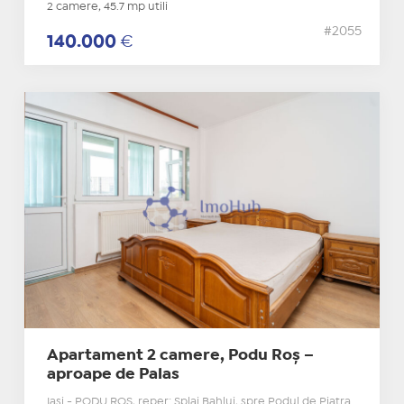
2 camere, 45.7 mp utili
#2055
140.000
€
Apartament 2 camere, Podu Roș –
aproape de Palas
Iasi - PODU ROS, reper: Splai Bahlui, spre Podul de Piatra