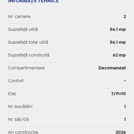
INFORMAȚII TEHNICE
Nr. camere
2
Suprafaţă utilă
56.1 mp
Suprafaţă total utilă
56.1 mp
Suprafaţă construită
62 mp
Compartimentare
Decomandat
Confort
-
Etaj
7/P+10
Nr. bucătării
1
Nr. băi/GS
1
An construcție
2026