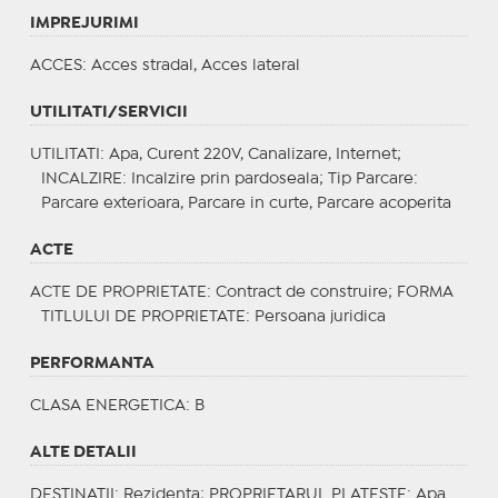
IMPREJURIMI
ACCES
: Acces stradal, Acces lateral
UTILITATI/SERVICII
UTILITATI
: Apa, Curent 220V, Canalizare, Internet;
INCALZIRE
: Incalzire prin pardoseala;
Tip Parcare
:
Parcare exterioara, Parcare in curte, Parcare acoperita
ACTE
ACTE DE PROPRIETATE
: Contract de construire;
FORMA
TITLULUI DE PROPRIETATE
: Persoana juridica
PERFORMANTA
CLASA ENERGETICA
: B
ALTE DETALII
DESTINATII
: Rezidenta;
PROPRIETARUL PLATESTE
: Apa