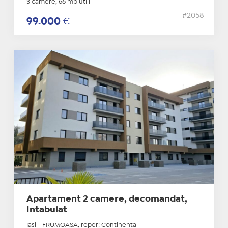
3 camere, 66 mp utili
#2058
99.000
€
Apartament 2 camere, decomandat,
Intabulat
Iasi - FRUMOASA, reper: Continental