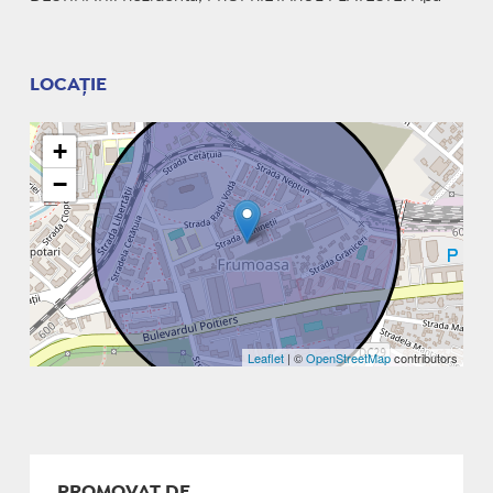
LOCAȚIE
+
−
Leaflet
| ©
OpenStreetMap
contributors
PROMOVAT DE