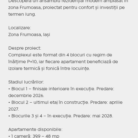
Descoperă un ansamblu rezidențial modern amplasat în
zona Frumoasa, proiectat pentru confort și investiții pe
termen lung.
Localizare:
Zona Frumoasa, Iași
Despre proiect:
Complexul este format din 4 blocuri cu regim de
înălțime P+10, iar fiecare apartament beneficiază de
izolare termică și fonică între locuințe.
Stadiul lucrărilor:
• Blocul 1 – finisaje interioare în execuție. Predare:
decembrie 2026.
• Blocul 2 – ultimul etaj în construcție. Predare: aprilie
2027.
• Blocurile 3 și 4 – în execuție. Predare: mai 2028.
Apartamente disponibile:
• 1 cameră: 39,9 – 48 mp