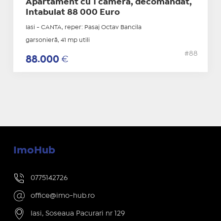
Apartament cu 1 camera, decomandat,
Intabulat 88 000 Euro
Iasi - CANTA, reper: Pasaj Octav Bancila
garsonieră, 41 mp utili
#88
88.000
€
ImoHub
0775142726
office@imo-hub.ro
Iasi, Soseaua Pacurari nr 129