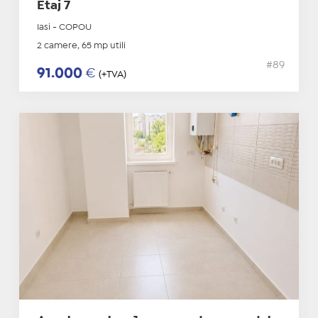
Etaj 7
Iasi - COPOU
2 camere, 65 mp utili
#89
91.000
€
(+TVA)