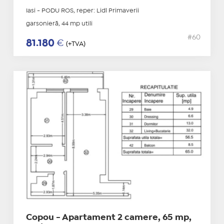
Iasi - PODU ROS, reper: Lidl Primaverii
garsonieră, 44 mp utili
#60
81.180
€
(+TVA)
Copou - Apartament 2 camere, 65 mp,