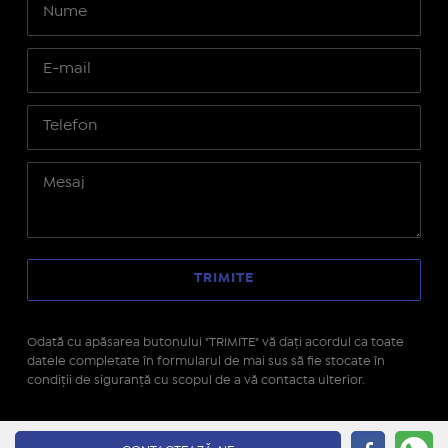
Odată cu apăsarea butonului "TRIMITE" vă daţi acordul ca toate
datele completate în formularul de mai sus să fie stocate în
condiţii de siguranţă cu scopul de a vă contacta ulterior.
Site realizat pe platforma
IMOPEDIA.ro - Anunțuri