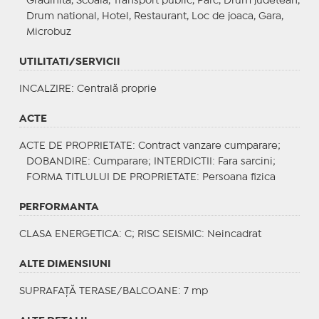
Gradinita, Scoala, Transport public, Parc, Drum judetean,
Drum national, Hotel, Restaurant, Loc de joaca, Gara,
Microbuz
UTILITATI/SERVICII
INCALZIRE
: Centrală proprie
ACTE
ACTE DE PROPRIETATE
: Contract vanzare cumparare;
DOBANDIRE
: Cumparare;
INTERDICTII
: Fara sarcini;
FORMA TITLULUI DE PROPRIETATE
: Persoana fizica
PERFORMANTA
CLASA ENERGETICA
: C;
RISC SEISMIC
: Neincadrat
ALTE DIMENSIUNI
SUPRAFAȚĂ TERASE/BALCOANE: 7 mp