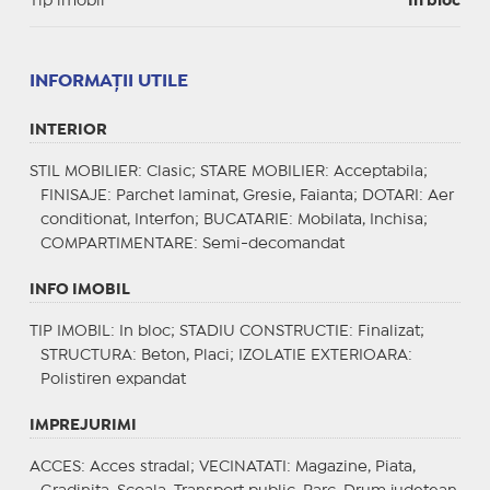
Tip imobil
In bloc
INFORMAŢII UTILE
INTERIOR
STIL MOBILIER
: Clasic;
STARE MOBILIER
: Acceptabila;
FINISAJE
: Parchet laminat, Gresie, Faianta;
DOTARI
: Aer
conditionat, Interfon;
BUCATARIE
: Mobilata, Inchisa;
COMPARTIMENTARE
: Semi-decomandat
INFO IMOBIL
TIP IMOBIL
: In bloc;
STADIU CONSTRUCTIE
: Finalizat;
STRUCTURA
: Beton, Placi;
IZOLATIE EXTERIOARA
:
Polistiren expandat
IMPREJURIMI
ACCES
: Acces stradal;
VECINATATI
: Magazine, Piata,