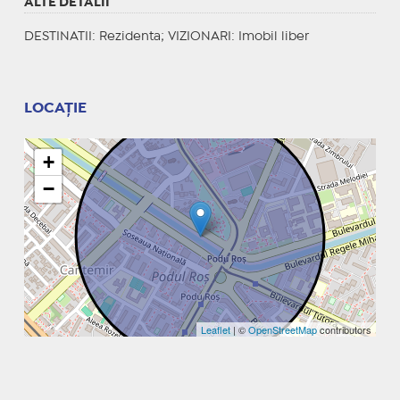
ALTE DETALII
DESTINATII
: Rezidenta;
VIZIONARI
: Imobil liber
LOCAȚIE
+
−
Leaflet
| ©
OpenStreetMap
contributors