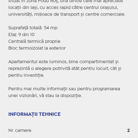
situat în zona Podu Roș, una dintre cele mai apreciate
locații din Iași, cu acces rapid către centrul orașului,
universități, mijloace de transport și centre comerciale.
Suprafață totală: 54 mp
Etaj: 9 din 10
Centrală termică proprie
Bloc termoizolat la exterior
Apartamentul este luminos, bine compartimentat și
reprezintă o alegere potrivită atât pentru locuit, cât și
pentru investiție.
Pentru mai multe informații sau pentru programarea
unei vizionări, vă stau la dispoziție.
INFORMAȚII TEHNICE
Nr. camere
2