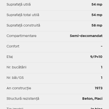
Suprafaţă utilă
54 mp
Suprafaţă total utilă
54 mp
Suprafaţă construită
58 mp
Compartimentare
Semi-decomandat
Confort
-
Etaj
9/P+10
Nr. bucătării
1
Nr. băi/GS
1
An construcție
1973
Structură rezistență
Beton, Placi