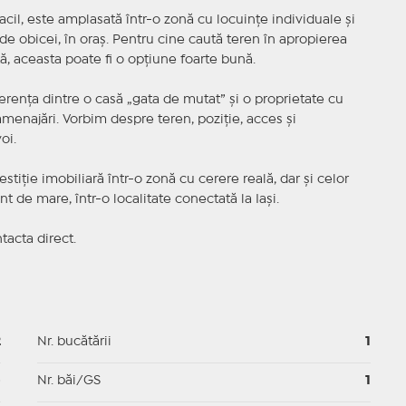
acil, este amplasată într-o zonă cu locuințe individuale și
de obicei, în oraș. Pentru cine caută teren în apropierea
tă, aceasta poate fi o opțiune foarte bună.
erența dintre o casă „gata de mutat” și o proprietate cu
amenajări. Vorbim despre teren, poziție, acces și
oi.
iție imobiliară într-o zonă cu cerere reală, dar și celor
t de mare, într-o localitate conectată la Iași.
tacta direct.
2
Nr. bucătării
1
p
Nr. băi/GS
1