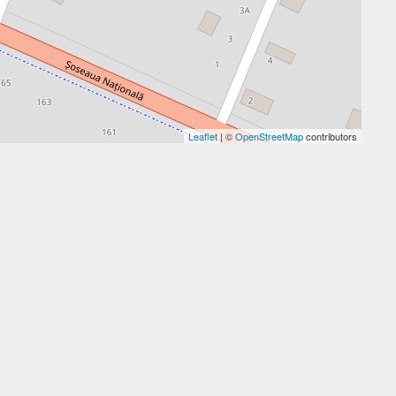
Leaflet
| ©
OpenStreetMap
contributors