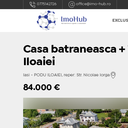
0775142726
office@imo-hub.ro
EXCLUS
Casa batraneasca +
Iloaiei
Iasi - PODU ILOAIEI, reper: Str. Nicolae Iorga
84.000
€