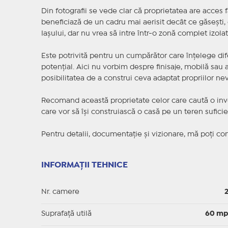
Din fotografii se vede clar că proprietatea are acces f
beneficiază de un cadru mai aerisit decât ce găsești, 
Iașului, dar nu vrea să intre într-o zonă complet izola
Este potrivită pentru un cumpărător care înțelege dif
potențial. Aici nu vorbim despre finisaje, mobilă sau 
posibilitatea de a construi ceva adaptat propriilor nev
Recomand această proprietate celor care caută o invest
care vor să își construiască o casă pe un teren suficien
Pentru detalii, documentație și vizionare, mă poți con
INFORMAȚII TEHNICE
Nr. camere
Suprafaţă utilă
60 m