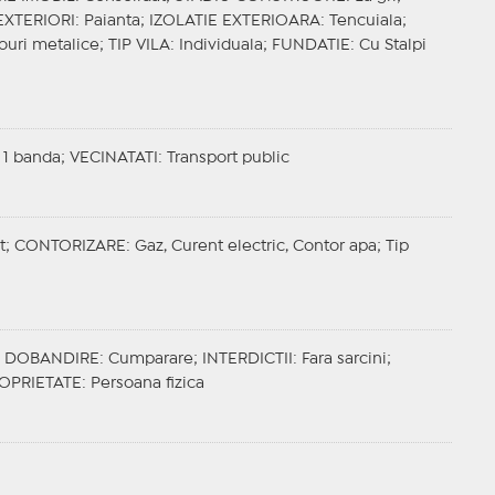
EXTERIORI
: Paianta;
IZOLATIE EXTERIOARA
: Tencuiala;
ouri metalice;
TIP VILA
: Individuala;
FUNDATIE
: Cu Stalpi
 1 banda;
VECINATATI
: Transport public
t;
CONTORIZARE
: Gaz, Curent electric, Contor apa;
Tip
;
DOBANDIRE
: Cumparare;
INTERDICTII
: Fara sarcini;
OPRIETATE
: Persoana fizica