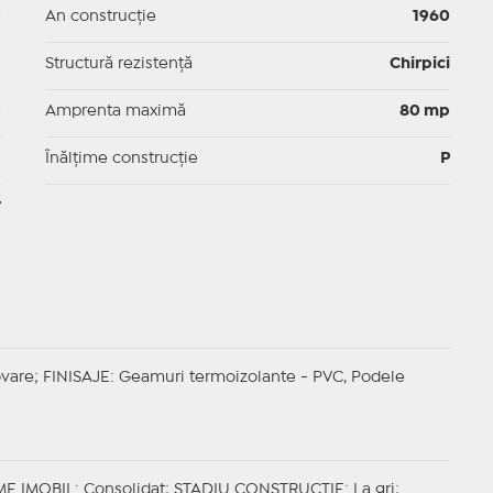
p
An construcție
1960
p
Structură rezistență
Chirpici
p
Amprenta maximă
80 mp
p
Înălțime construcție
P
r
ovare;
FINISAJE
: Geamuri termoizolante - PVC, Podele
ME IMOBIL
: Consolidat;
STADIU CONSTRUCTIE
: La gri;