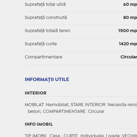
Suprafaţă total utilă
60 m
Suprafaţă construită
80 m
Suprafață totală teren
1500 m
Suprafaţă curte
1420 m
Compartimentare
Circula
INFORMAŢII UTILE
INTERIOR
MOBILAT
: Nemobilat;
STARE INTERIOR
: Necesita ren
beton;
COMPARTIMENTARE
: Circular
INFO IMOBIL
TIP IMOBIL
: Casa ;
CURTE
: Individuala, Livada;
VECHI