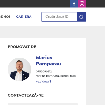
E NOI
CARIERA
PROMOVAT DE
Marius
Pamparau
0752096812
marius.pamparau@imo-hub.ro
Vezi detalii
CONTACTEAZĂ-NE