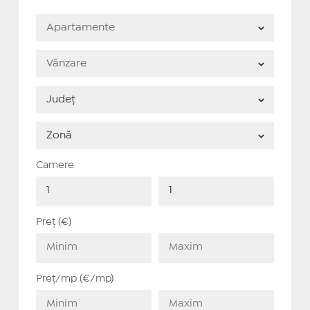
Camere
Preț (€)
Preț/mp (€/mp)