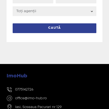
ImoHub
0775142726
office@imo-hub.ro
Iasi, Soseaua Pacurari nr 129