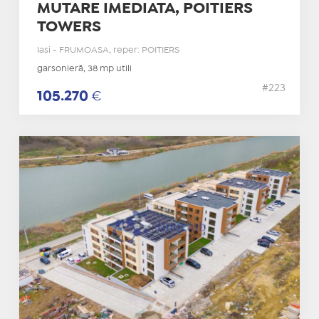
MUTARE IMEDIATA, POITIERS
TOWERS
Iasi - FRUMOASA, reper: POITIERS
garsonieră, 38 mp utili
#223
105.270
€