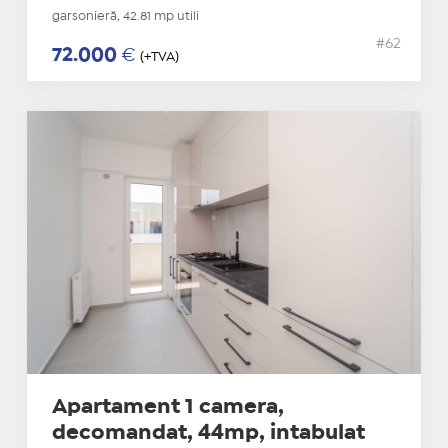
garsonieră, 42.81 mp utili
#62
72.000
€
(+TVA)
Apartament 1 camera,
decomandat, 44mp, intabulat