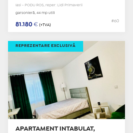
Iasi - PODU ROS, reper: Lidl Primaverii
garsonieră, 44 mp utili
#60
81.180
€
(+TVA)
REPREZENTARE EXCLUSIVĂ
APARTAMENT INTABULAT,